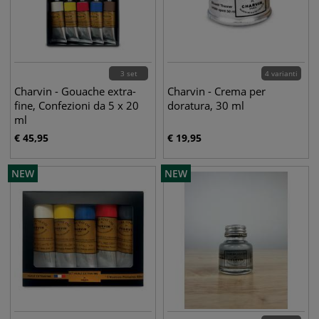
3 set
4 varianti
Charvin - Gouache extra-
Charvin - Crema per
fine, Confezioni da 5 x 20
doratura, 30 ml
ml
€
45,95
€
19,95
NEW
NEW