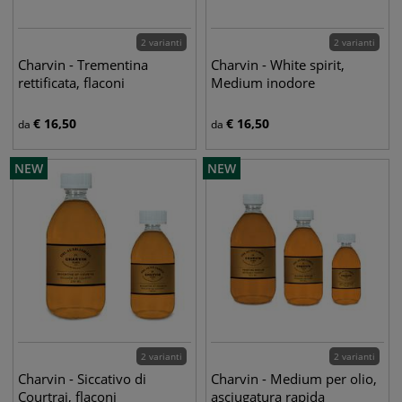
2 varianti
2 varianti
Charvin - Trementina
Charvin - White spirit,
rettificata, flaconi
Medium inodore
€
16,50
€
16,50
da
da
NEW
NEW
2 varianti
2 varianti
Charvin - Siccativo di
Charvin - Medium per olio,
Courtrai, flaconi
asciugatura rapida