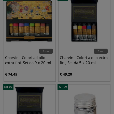
8 set
3 set
Charvin - Colori ad olio
Charvin - Colori a olio extra-
extra-fini, Set da 9 x 20 ml
fini, Set da 5 x 20 ml
€
74,45
€
49,20
NEW
NEW