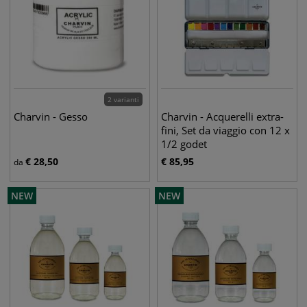
2 varianti
Charvin - Gesso
Charvin - Acquerelli extra-
fini, Set da viaggio con 12 x
1/2 godet
€
28,50
€
85,95
da
NEW
NEW