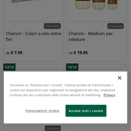
170 colori
2 varianti
Charvin - Colori a olio extra-
Charvin - Medium per
fini
velature
€
7,95
€
19,95
da
da
NEW
NEW
Cliccando su “Accetta tutti i cookie”, l'utente accetta di memorizzare i
cookie sul dispositivo per migliorare la navigazione del sito, analizzare
l'utilizzo del sito e assistere nelle nostre attività di marketing.
Privacy
Impostazioni cookie
Accetta tutti i cookie
39 colori