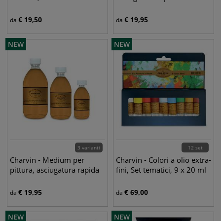
€
19,50
€
19,95
da
da
NEW
NEW
3 varianti
12 set
Charvin - Medium per
Charvin - Colori a olio extra-
pittura, asciugatura rapida
fini, Set tematici, 9 x 20 ml
€
19,95
€
69,00
da
da
NEW
NEW