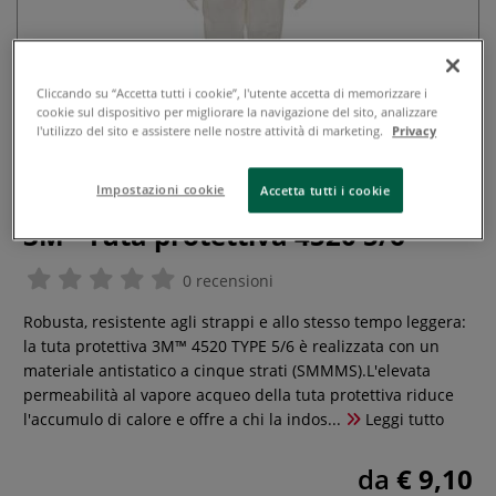
Cliccando su “Accetta tutti i cookie”, l'utente accetta di memorizzare i
cookie sul dispositivo per migliorare la navigazione del sito, analizzare
l'utilizzo del sito e assistere nelle nostre attività di marketing.
Privacy
Impostazioni cookie
Accetta tutti i cookie
3M - Tuta protettiva 4520 5/6
0 recensioni
Robusta, resistente agli strappi e allo stesso tempo leggera:
la tuta protettiva 3M™ 4520 TYPE 5/6 è realizzata con un
materiale antistatico a cinque strati (SMMMS).L'elevata
permeabilità al vapore acqueo della tuta protettiva riduce
l'accumulo di calore e offre a chi la indos...
Leggi tutto
da
€ 9,10