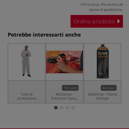
IVA inclusa. Più eventuali
spese di spedizione
.
Ordina prodotto
Potrebbe interessarti anche
190 colori
84 colori
Tuta di
Molotow -
Molotow - Flame
protezione
Premium Spray
Orange
Overall Z2,
400 ml, Standard
secutex pro 5/6