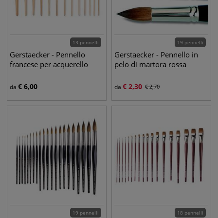
13 pennelli
19 pennelli
Gerstaecker - Pennello
Gerstaecker - Pennello in
francese per acquerello
pelo di martora rossa
€
6,00
€
2,30
da
da
€
2,70
19 pennelli
18 pennelli