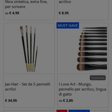
fibra sintetica, extra fine,
acrilico
per scrivere
€
4,95
€
8,95
da
MUST HAVE
10 pennelli
Jax-Hair - Set da 5 pennelli
I Love Art - Mungo,
acrilici
pennello per acrilico, lingua
di gatto
€
34,95
€
2,85
da