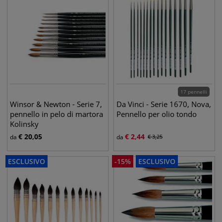
17 pennelli
Winsor & Newton - Serie 7,
Da Vinci - Serie 1670, Nova,
pennello in pelo di martora
Pennello per olio tondo
Kolinsky
€
20,05
€
2,44
da
da
€
3,25
ESCLUSIVO
-
15
%
ESCLUSIVO