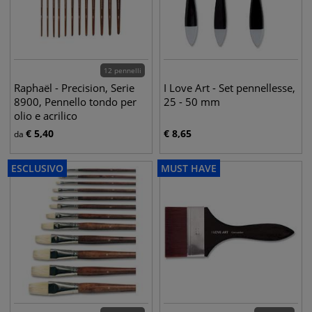
12 pennelli
Raphaël - Precision, Serie
I Love Art - Set pennellesse,
8900, Pennello tondo per
25 - 50 mm
olio e acrilico
€
5,40
€
8,65
da
ESCLUSIVO
MUST HAVE