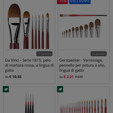
-
15
%
ESCLUSIVO
17 pennelli
10 pennelli
Da Vinci - Serie 1815, pelo
Gerstaecker - Vernissage,
di martora rossa, a lingua di
pennello per pittura a olio,
gatto
lingua di gatto
€
10,55
€
2,21
da
da
€
2,60