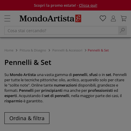
Scopri la promo estate! -
Clicca qui!
Home
Pittura & Disegno
Pennelli & Accessori
Pennelli & Set
Pennelli & Set
Su
Mondo Artista
una vasta gamma di
pennelli
,
sfusi
o in
set
. Pennelli
per tutte le tecniche pittoriche: olio, acrilico, acquerello solo per citare
le "solite note". Online tante
numerazioni
disponibili, grandezze e
formati.
Pennelli
per
principianti
ma anche per
professionisti
ed
esperti
. Acquistando il
set di pennelli
, nella maggior parte dei casi, il
risparmio
è garantito.
Ordina & filtra