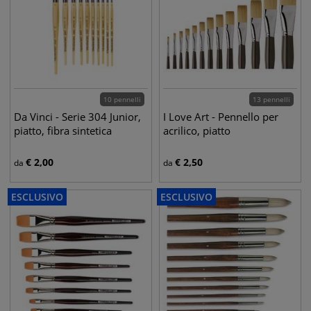
10 pennelli
13 pennelli
Da Vinci - Serie 304 Junior,
I Love Art - Pennello per
piatto, fibra sintetica
acrilico, piatto
€
2,00
€
2,50
da
da
ESCLUSIVO
ESCLUSIVO