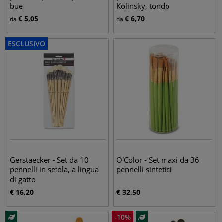
bue
Kolinsky, tondo
€
5,05
€
6,70
da
da
ESCLUSIVO
Gerstaecker - Set da 10
O'Color - Set maxi da 36
pennelli in setola, a lingua
pennelli sintetici
di gatto
€
16,20
€
32,50
-
10
%