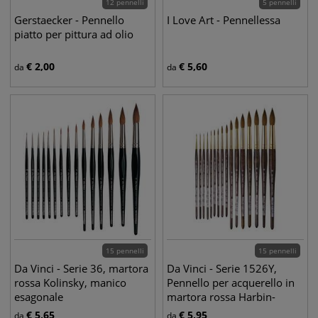
12 pennelli
5 pennelli
Gerstaecker - Pennello
I Love Art - Pennellessa
piatto per pittura ad olio
€
2,00
€
5,60
da
da
15 pennelli
15 pennelli
Da Vinci - Serie 36, martora
Da Vinci - Serie 1526Y,
rossa Kolinsky, manico
Pennello per acquerello in
esagonale
martora rossa Harbin-
Kolinsky
€
5,65
€
5,95
da
da