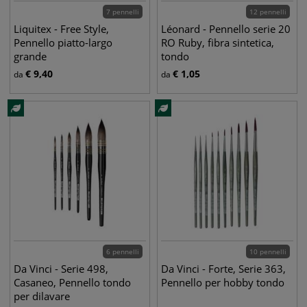
7 pennelli
12 pennelli
Liquitex - Free Style,
Léonard - Pennello serie 20
Pennello piatto-largo
RO Ruby, fibra sintetica,
grande
tondo
€
9,40
€
1,05
da
da
6 pennelli
10 pennelli
Da Vinci - Serie 498,
Da Vinci - Forte, Serie 363,
Casaneo, Pennello tondo
Pennello per hobby tondo
per dilavare