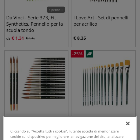
7 pennelli
Da Vinci - Serie 373, Fit
I Love Art - Set di pennelli
Synthetics, Pennello per la
per acrilico
scuola tondo
€
1,31
€
8,35
da
€
1,45
-
25
%
18 pennelli
15 pennelli
Raphaël - Kolinsky S, Serie
Da Vinci - Serie 1870, Nova,
Cliccando su “Accetta tutti i cookie”, l'utente accetta di memorizzare i
8404, Pennello per
Pennello piatto
cookie sul dispositivo per migliorare la navigazione del sito, analizzare
acquerello a punta fine