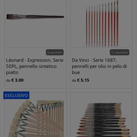
9 pennelli
12 pennelli
Léonard - Expression, Serie
Da Vinci - Serie 1687,
50PL, pennello sintetico
pennelli per olio in pelo di
piatto
bue
€
3,00
€
5,15
da
da
ESCLUSIVO