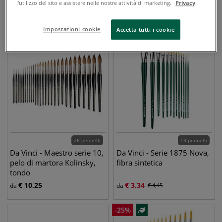
l'utilizzo del sito e assistere nelle nostre attività di marketing.
Privacy
€
15,10
€
2,55
da
da
€
3,40
Impostazioni cookie
Accetta tutti i cookie
FINO A
-
10
%
-
25
%
26 pennelli
13 pennelli
Da Vinci - Maestro serie 10,
Da Vinci - Serie 1875 Nova,
pelo di martora Kolinsky,
fibra sintetica
tondo
€
10,25
€
3,34
da
da
€
4,45
-
25
%