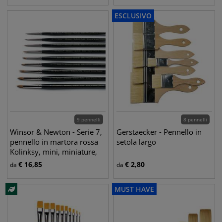
ESCLUSIVO
9 pennelli
8 pennelli
Winsor & Newton - Serie 7,
Gerstaecker - Pennello in
pennello in martora rossa
setola largo
Kolinksy, mini, miniature,
da n.0 a n.6
€
16,85
€
2,80
da
da
MUST HAVE