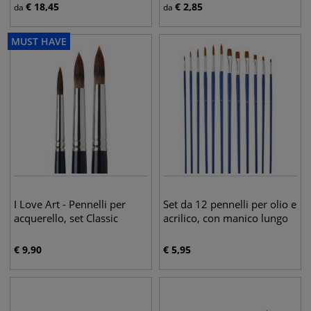
€
18,45
€
2,85
da
da
MUST HAVE
I Love Art - Pennelli per
Set da 12 pennelli per olio e
acquerello, set Classic
acrilico, con manico lungo
€
9,90
€
5,95