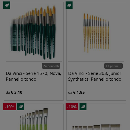
24 pennelli
13 pennelli
Da Vinci - Serie 1570, Nova,
Da Vinci - Serie 303, Junior
Pennello tondo
Synthetics, Pennello tondo
€
3,10
€
1,85
da
da
-
10
%
-
10
%