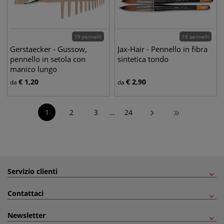
19 pennelli
18 pennelli
Gerstaecker - Gussow,
Jax-Hair - Pennello in fibra
pennello in setola con
sintetica tondo
manico lungo
€
1,20
€
2,90
da
da
1
2
3
...
24
Servizio clienti
Contattaci
Newsletter