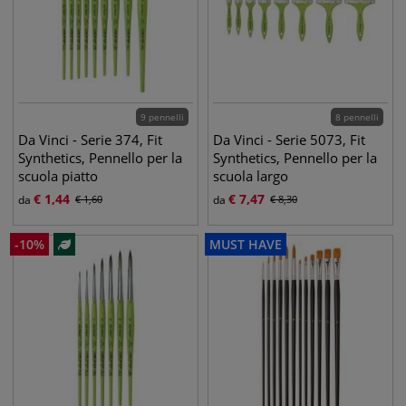
9 pennelli
8 pennelli
Da Vinci - Serie 374, Fit
Da Vinci - Serie 5073, Fit
Synthetics, Pennello per la
Synthetics, Pennello per la
scuola piatto
scuola largo
€
1,44
€
7,47
da
€
1,60
da
€
8,30
-
10
%
MUST HAVE