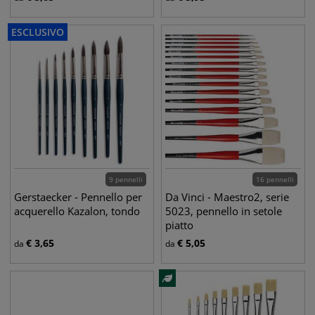
ESCLUSIVO
9 pennelli
16 pennelli
Gerstaecker - Pennello per
Da Vinci - Maestro2, serie
acquerello Kazalon, tondo
5023, pennello in setole
piatto
€
3,65
€
5,05
da
da