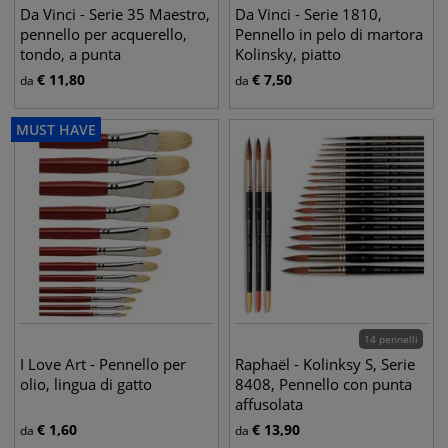
Da Vinci - Serie 35 Maestro,
Da Vinci - Serie 1810,
pennello per acquerello,
Pennello in pelo di martora
tondo, a punta
Kolinsky, piatto
€
11,80
€
7,50
da
da
MUST HAVE
14 pennelli
I Love Art - Pennello per
Raphaël - Kolinksy S, Serie
olio, lingua di gatto
8408, Pennello con punta
affusolata
€
1,60
€
13,90
da
da