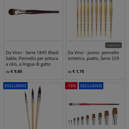
9 pennelli
Da Vinci - Serie 1845 Black
Da Vinci - Junior, pennello
Sable, Pennello per pittura
sintetico, piatto, Serie 329
a olio, a lingua di gatto
€
9,85
€
1,75
da
da
ESCLUSIVO
-
15
%
ESCLUSIVO