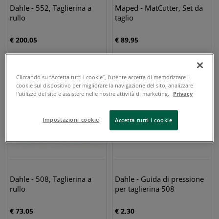
Dahle - 552, Taglierina a
Maped - MatCutter, Set da
rullo
taglio
€
200,05
€
89,95
Cliccando su “Accetta tutti i cookie”, l'utente accetta di memorizzare i
cookie sul dispositivo per migliorare la navigazione del sito, analizzare
l'utilizzo del sito e assistere nelle nostre attività di marketing.
Privacy
Impostazioni cookie
Accetta tutti i cookie
Dahle - 508, Taglierina a
Dahle - Guida di pressione
rullo
per taglierina 508
€
73,05
€
2,30