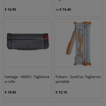
€
16,95
€
74,45
da
Vantage - 40001, Taglierina
Fiskars - SureCut, Taglierina
a rullo
portatile
€
19,85
€
72,10