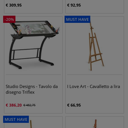
€
309,95
€
92,95
-
20
%
MUST HAVE
Studio Designs - Tavolo da
I Love Art - Cavalletto a lira
disegno Triflex
€
386,20
€
66,95
€
482,75
MUST HAVE