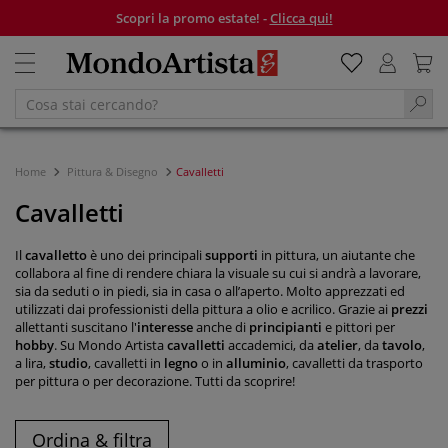
Scopri la promo estate! -
Clicca qui!
Home
Pittura & Disegno
Cavalletti
Cavalletti
Il
cavalletto
è uno dei principali
supporti
in pittura, un aiutante che
collabora al fine di rendere chiara la visuale su cui si andrà a lavorare,
sia da seduti o in piedi, sia in casa o all’aperto. Molto apprezzati ed
utilizzati dai professionisti della pittura a olio e acrilico. Grazie ai
prezzi
allettanti suscitano l'
interesse
anche di
principianti
e pittori per
hobby
. Su Mondo Artista
cavalletti
accademici, da
atelier
, da
tavolo
,
a lira,
studio
, cavalletti in
legno
o in
alluminio
, cavalletti da trasporto
per pittura o per decorazione. Tutti da scoprire!
Ordina & filtra