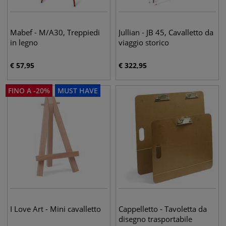
Mabef - M/A30, Treppiedi
Jullian - JB 45, Cavalletto da
in legno
viaggio storico
€
57,95
€
322,95
FINO A
-
20
%
MUST HAVE
I Love Art - Mini cavalletto
Cappelletto - Tavoletta da
disegno trasportabile