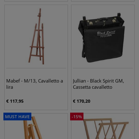
Mabef - M/13, Cavalletto a
Jullian - Black Spirit GM,
lira
Cassetta cavalletto
€
117,95
€
170,20
MUST HAVE
-
15
%