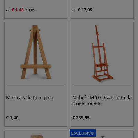
€
1,48
€
17,95
da
€
1,85
da
Mini cavalletto in pino
Mabef - M/07, Cavalletto da
studio, medio
€
1,40
€
259,95
ESCLUSIVO