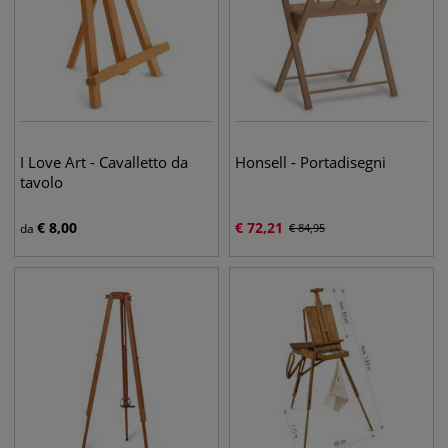
I Love Art - Cavalletto da
Honsell - Portadisegni
tavolo
€
8,00
€
72,21
da
€
84,95