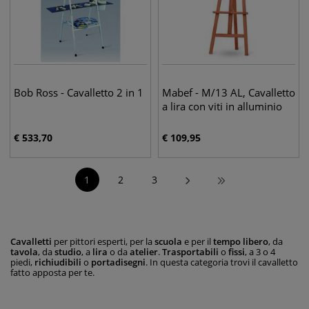
Bob Ross - Cavalletto 2 in 1
Mabef - M/13 AL, Cavalletto
a lira con viti in alluminio
€
533,70
€
109,95
1
2
3
Cavalletti
per pittori esperti, per la
scuola
e per il
tempo libero
, da
tavola
, da
studio
, a
lira
o da
atelier
.
Trasportabili
o
fissi
, a 3 o 4
piedi,
richiudibili
o
portadisegni
. In questa categoria trovi il cavalletto
fatto apposta per te.