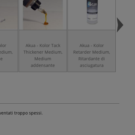
olor
Akua - Kolor Tack
Akua - Kolor
Akua - 
edium,
Thickener Medium,
Retarder Medium,
In
te
Medium
Ritardante di
cal
addensante
asciugatura
entati troppo spessi.