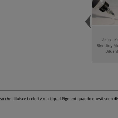
Akua - K
Blending M
Diluen
o che diluisce i colori Akua Liquid Pigment quando questi sono div