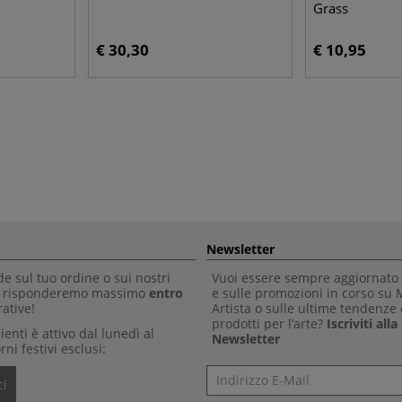
Grass
€ 30,30
€ 10,95
Newsletter
 sul tuo ordine o sui nostri
Vuoi essere sempre aggiornato 
Ti risponderemo massimo
entro
e sulle promozioni in corso su
ative!
Artista o sulle ultime tendenze 
prodotti per l’arte?
Iscriviti all
clienti è attivo dal lunedì al
Newsletter
rni festivi esclusi:
Newsletter
i