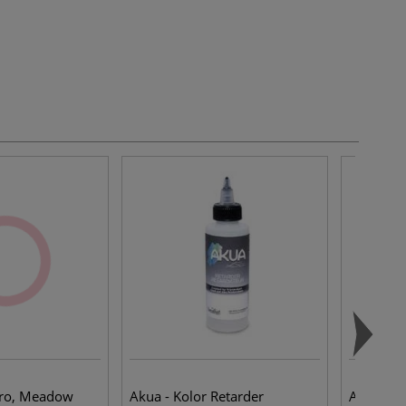
bro, Meadow
Akua - Kolor Retarder
Akua - R