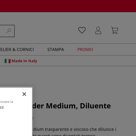
ELIER & CORNICI
STAMPA
PROMO
Made in Italy
iorare la
lor Extender Medium, Diluente
acy
0 recensioni
 di Akua è un medium trasparente e viscoso che diluisce i
id Pigment quando questi sono diventati troppo