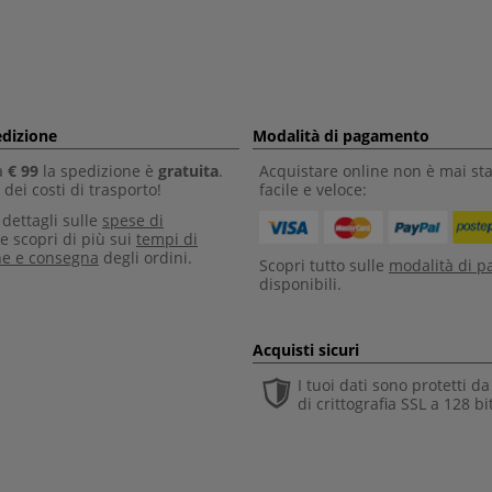
edizione
Modalità di pagamento
a
€ 99
la spedizione è
gratuita
.
Acquistare online non è mai sta
dei costi di trasporto!
facile e veloce:
i dettagli sulle
spese di
e scopri di più sui
tempi di
ne e consegna
degli ordini.
Scopri tutto sulle
modalità di 
disponibili.
Acquisti sicuri
I tuoi dati sono protetti d
di crittografia SSL a 128 bi