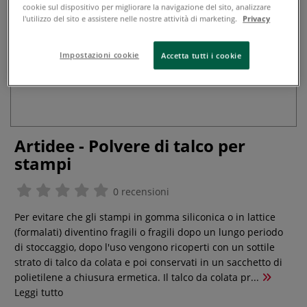
cookie sul dispositivo per migliorare la navigazione del sito, analizzare
l'utilizzo del sito e assistere nelle nostre attività di marketing.
Privacy
Impostazioni cookie
Accetta tutti i cookie
Artidee - Polvere di talco per
stampi
0 recensioni
Per evitare che gli stampi in gomma siliconica o in lattice
(formalati) diventino fragili o fragili dopo un lungo periodo
di stoccaggio, dopo l'uso vengono ricoperti con un sottile
strato di talco da colata e poi conservati in un sacchetto di
polietilene a chiusura ermetica. Il talco da colata pr...
Leggi tutto