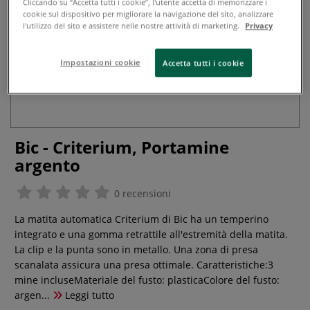
Cliccando su “Accetta tutti i cookie”, l'utente accetta di memorizzare i
cookie sul dispositivo per migliorare la navigazione del sito, analizzare
l'utilizzo del sito e assistere nelle nostre attività di marketing.
Privacy
Impostazioni cookie
Accetta tutti i cookie
Bic - Criterium, Portamine
argento
0 recensioni
La matita automatica Criterium di Bic ha un temperino
integrato e una gomma retrattile all'estremità della matita.
La clip e la punta sono in metallo. Una zona di presa
scanalata assicura una presa ottimale. Caratteristiche:3
mine incluseMateriale del fusto: plasticaColore del fusto:
argen...
Leggi tutto