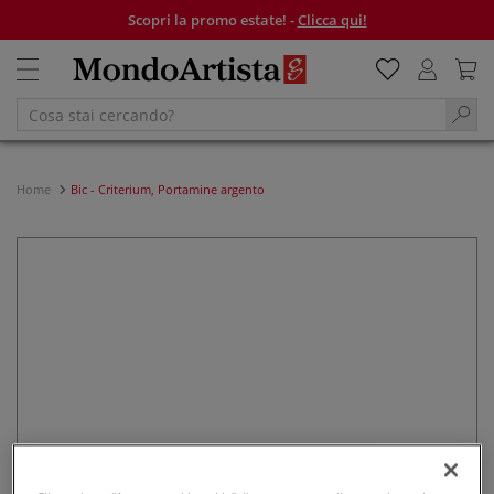
Scopri la promo estate! -
Clicca qui!
Home
Bic - Criterium, Portamine argento