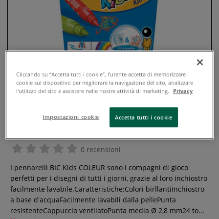
Cliccando su “Accetta tutti i cookie”, l'utente accetta di memorizzare i
cookie sul dispositivo per migliorare la navigazione del sito, analizzare
l'utilizzo del sito e assistere nelle nostre attività di marketing.
Privacy
Impostazioni cookie
Accetta tutti i cookie
Bic - Kids, Coleur, Set di pennarelli
0 recensioni
I pennarelli BIC Kids COLEUR sono i compagni di gioco
perfetti per i disegni di tutti i giorni, grazie al loro inchiostro
facilmente lavabile.Caratteristiche:Colori birllantiInchiostro
a base d'acquaFacilmente lavabili dalla pellePunta
resistenteCappuccio ventilatoPunta media Ø 2,8 mm24 to...