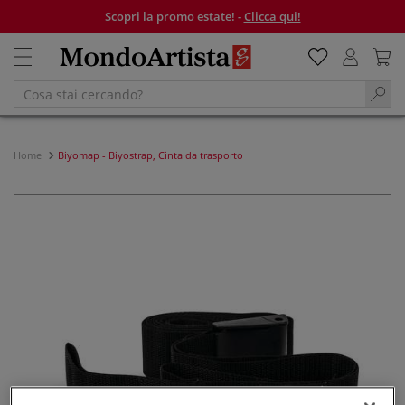
Scopri la promo estate! -
Clicca qui!
Home
Biyomap - Biyostrap, Cinta da trasporto