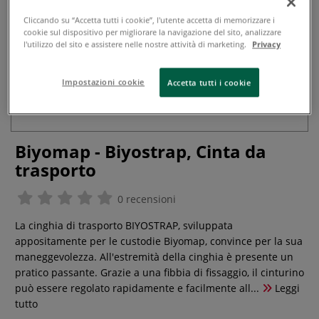
Cliccando su “Accetta tutti i cookie”, l'utente accetta di memorizzare i
cookie sul dispositivo per migliorare la navigazione del sito, analizzare
l'utilizzo del sito e assistere nelle nostre attività di marketing.
Privacy
Impostazioni cookie
Accetta tutti i cookie
Biyomap - Biyostrap, Cinta da
trasporto
0 recensioni
La cinghia di trasporto BIYOSTRAP, sviluppata
appositamente per le custodie Biyomap, convince per la sua
maneggevolezza. All'estremità della cinghia è presente un
pratico passante. Grazie a una fibbia di fissaggio, il cinturino
può essere regolato rapidamente e facilmente all...
Leggi
tutto