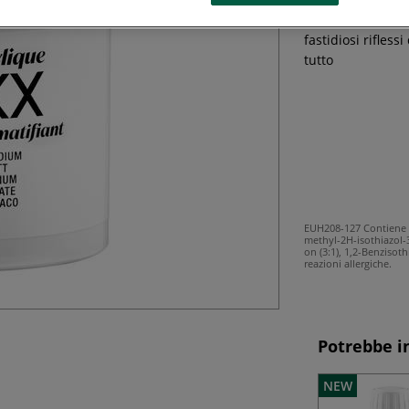
colori acrilici, 
fastidiosi rifless
tutto
EUH208-127 Contiene m
methyl-2H-isothiazol-
on (3:1), 1,2-Benzisot
reazioni allergiche.
Potrebbe i
NEW