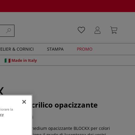
ELIER & CORNICI
STAMPA
PROMO
Made in Italy
Medium acrilico opacizzante
iorare la
acy
0 recensioni
o riflessi: con il medium opacizzante BLOCKX per colori
egolare con precisione il grado di lucentezza dei vostri