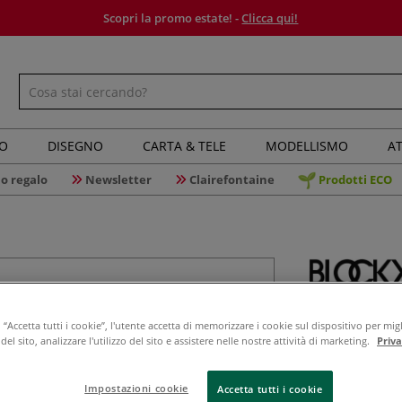
Scopri la promo estate! -
Clicca qui!
IO
DISEGNO
CARTA & TELE
MODELLISMO
AT
o regalo
Newsletter
Clairefontaine
Prodotti ECO
Blockx - 
“Accetta tutti i cookie”, l'utente accetta di memorizzare i cookie sul dispositivo per migl
el sito, analizzare l'utilizzo del sito e assistere nelle nostre attività di marketing.
Priv
Più opacità, men
Impostazioni cookie
Accetta tutti i cookie
acrilici potete r