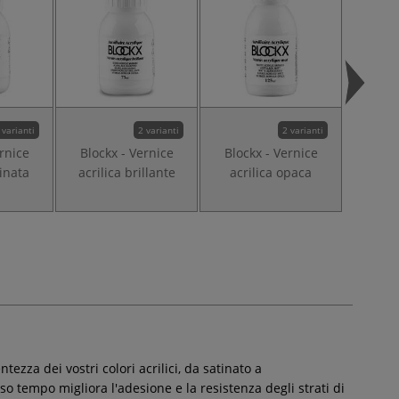
 varianti
2 varianti
2 varianti
ernice
Blockx - Vernice
Blockx - Vernice
Block
tinata
acrilica brillante
acrilica opaca
acrilic
tezza dei vostri colori acrilici, da satinato a
o tempo migliora l'adesione e la resistenza degli strati di