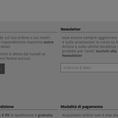
Newsletter
 sul tuo ordine o sui nostri
Vuoi essere sempre aggiornato 
Ti risponderemo massimo
entro
e sulle promozioni in corso su
ative!
Artista o sulle ultime tendenze 
prodotti per l’arte?
Iscriviti all
clienti è attivo dal lunedì al
Newsletter
rni festivi esclusi:
Newsletter
i
edizione
Modalità di pagamento
a
€ 99
la spedizione è
gratuita
.
Acquistare online non è mai sta