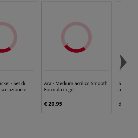
ckel - Set di
Ara - Medium acrilico Smooth
Sennelier
iscelazione e
Formula in gel
artisti
€ 20,95
€ 11
da