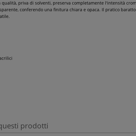
 qualità, priva di solventi, preserva completamente l'intensità croma
asparente, conferendo una finitura chiara e opaca. Il pratico baratto
atile.
crilici
questi prodotti