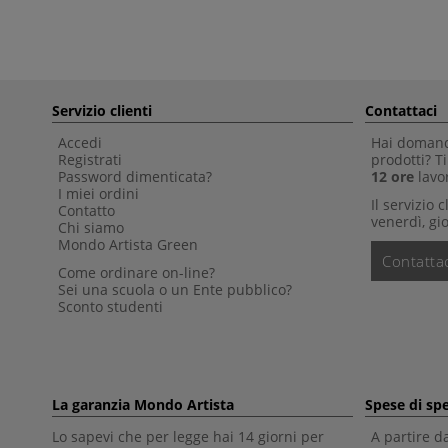
Servizio clienti
Contattaci
Accedi
Hai domande
Registrati
prodotti? 
Password dimenticata?
12 ore
lavor
I miei ordini
Il servizio 
Contatto
venerdì, gio
Chi siamo
Mondo Artista Green
Contattac
Come ordinare on-line?
Sei una scuola o un Ente pubblico?
Sconto studenti
La garanzia Mondo Artista
Spese di sp
Lo sapevi che per legge hai 14 giorni per
A partire d