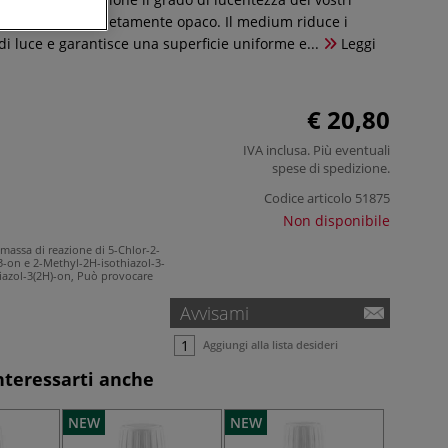
da satinato a completamente opaco. Il medium riduce i
i di luce e garantisce una superficie uniforme e...
Leggi
€ 20,80
IVA inclusa. Più eventuali
spese di spedizione
.
Codice articolo
51875
Non disponibile
assa di reazione di 5-Chlor-2-
3-on e 2-Methyl-2H-isothiazol-3-
hiazol-3(2H)-on, Può provocare
Avvisami
Aggiungi alla lista desideri
nteressarti anche
NEW
NEW
NEW