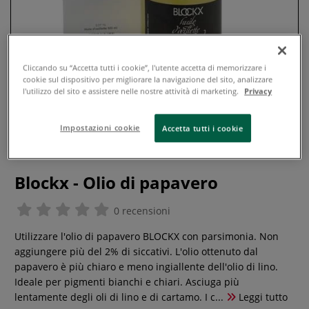
Cliccando su “Accetta tutti i cookie”, l'utente accetta di memorizzare i
cookie sul dispositivo per migliorare la navigazione del sito, analizzare
l'utilizzo del sito e assistere nelle nostre attività di marketing.
Privacy
Impostazioni cookie
Accetta tutti i cookie
Blockx - Olio di papavero
0 recensioni
Utilizzare l'olio di papavero BLOCKX con parsimonia. Non
aggiungere più del 2% di siccativi. L'olio ottenuto dal
papavero è più chiaro e meno ingiallente dell'olio di lino.
Ideale per pigmenti bianchi e chiari. Asciuga più
lentamente degli oli di lino e di cartamo. I c...
Leggi tutto