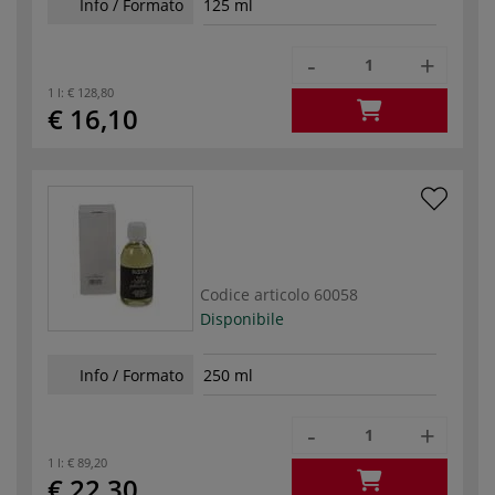
Info / Formato
125 ml
-
+
1 l:
€ 128,80
€ 16,10
Codice articolo
60058
Disponibile
Info / Formato
250 ml
-
+
1 l:
€ 89,20
€ 22,30