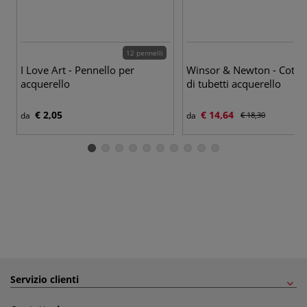
12 pennelli
I Love Art - Pennello per
Winsor & Newton - Cotma
acquerello
di tubetti acquerello
€ 2,05
€ 14,64
da
da
€ 18,30
Servizio clienti