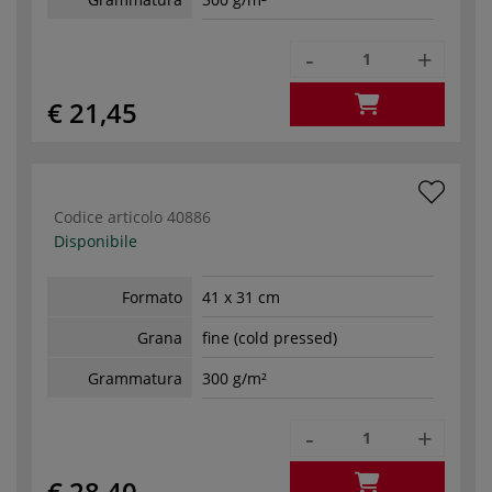
-
+
€ 21,45
Codice articolo
40886
Disponibile
Formato
41 x 31 cm
Grana
fine (cold pressed)
Grammatura
300 g/m²
-
+
€ 28,40