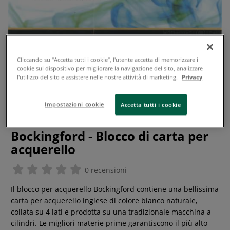
Cliccando su “Accetta tutti i cookie”, l'utente accetta di memorizzare i
cookie sul dispositivo per migliorare la navigazione del sito, analizzare
l'utilizzo del sito e assistere nelle nostre attività di marketing.
Privacy
Impostazioni cookie
Accetta tutti i cookie
Bockingford - Blocco di carta per
acquerello
0 recensioni
Il blocco per acquerello Bockingford contiene una bellissima
carta per acquerello inglese di colore bianco naturale,
collata su 4 lati e prodotta su una tradizionale macchina a
cilindri. Le migliori materie prime garantiscono il più alto