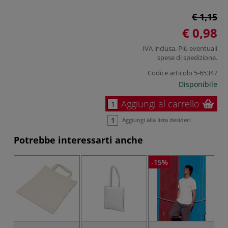
€ 1,15
€ 0,98
IVA inclusa. Più eventuali
spese di spedizione
.
Codice articolo
5-65347
Disponibile
Aggiungi al carrello
Aggiungi alla lista desideri
Potrebbe interessarti anche
-15%
-1