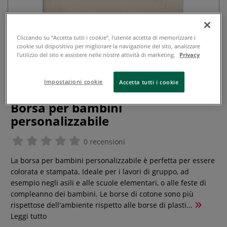
Cliccando su “Accetta tutti i cookie”, l'utente accetta di memorizzare i
cookie sul dispositivo per migliorare la navigazione del sito, analizzare
l'utilizzo del sito e assistere nelle nostre attività di marketing.
Privacy
Impostazioni cookie
Accetta tutti i cookie
Borsa per bambini
personalizzabile
0 recensioni
La borsa per bambini personalizzabile è perfetta per essere
colorata e stampata. Ideale per i lavori di gruppo, ad
esempio negli asili e alle scuole elementari, o alle feste di
compleanno dei bambini. Le borse di cotone sono più
rispettose dell'ambiente rispetto alle borse di plasti...
Leggi tutto