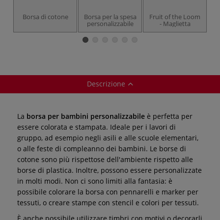
Borsa di cotone
Borsa per la spesa
Fruit of the Loom
B
personalizzabile
- Maglietta
c
Descrizione
La
borsa per bambini personalizzabile
è perfetta per
essere colorata e stampata. Ideale per i lavori di
gruppo, ad esempio negli asili e alle scuole elementari,
o alle feste di compleanno dei bambini. Le borse di
cotone sono più rispettose dell'ambiente rispetto alle
borse di plastica. Inoltre, possono essere personalizzate
in molti modi. Non ci sono limiti alla fantasia: è
possibile colorare la borsa con pennarelli e marker per
tessuti, o creare stampe con stencil e colori per tessuti.
È anche possibile utilizzare timbri con motivi o decorarli