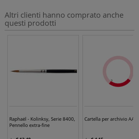
Altri clienti hanno comprato anche
questi prodotti
5 v
Raphaël - Kolinksy, Serie 8400,
Cartella per archivio AAC
Pennello extra-fine