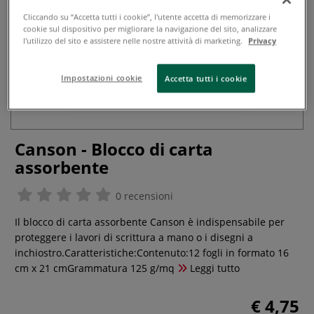
Cliccando su “Accetta tutti i cookie”, l'utente accetta di memorizzare i
cookie sul dispositivo per migliorare la navigazione del sito, analizzare
l'utilizzo del sito e assistere nelle nostre attività di marketing.
Privacy
Impostazioni cookie
Accetta tutti i cookie
Canson - Blocco di carta
assorbente
0 recensioni
Il blocco di carta assorbente Canson è indispensabile per
proteggere i lavori di scrittura a mano o i disegni a
inchiostro.Caratteristiche:Contenuto:12 fogli in formato 16
cm x 21 cmGrammatura 125 g/mq
Leggi tutto
€ 4,75