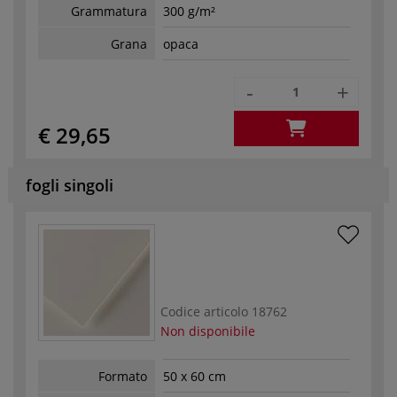
Grammatura
300 g/m²
Grana
opaca
-
+
€ 29,65
fogli singoli
Codice articolo
18762
Non disponibile
Formato
50 x 60 cm