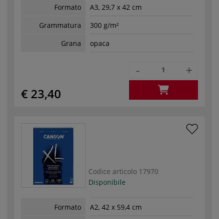
Formato
A3, 29,7 x 42 cm
Grammatura
300 g/m²
Grana
opaca
-
+
€ 23,40
Codice articolo
17970
Disponibile
Formato
A2, 42 x 59,4 cm