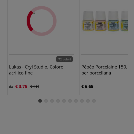
72 colori
47
Lukas - Cryl Studio, Colore
Pébéo Porcelaine 150, col
acrilico fine
per porcellana
€ 3,75
€ 6,65
da
€ 4,69