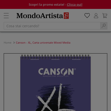
Scopri la promo estate! -
Clicca qui!
Home
Canson - XL, Carta universale Mixed Media