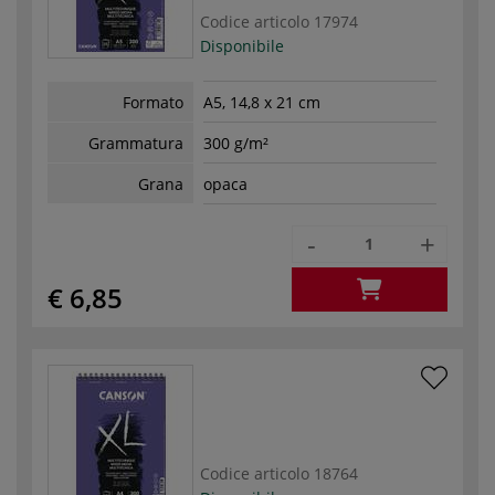
Codice articolo
17974
Disponibile
Formato
A5, 14,8 x 21 cm
Grammatura
300 g/m²
Grana
opaca
-
+
€ 6,85
Codice articolo
18764