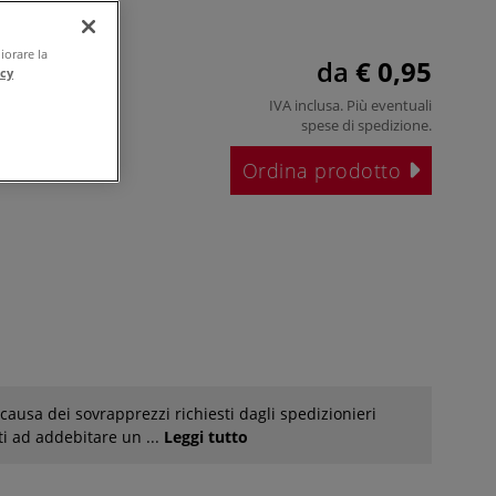
Leggi tutto
iorare la
da
€ 0,95
acy
IVA inclusa. Più eventuali
spese di spedizione
.
Ordina prodotto
causa dei sovrapprezzi richiesti dagli spedizionieri
ti ad addebitare un ...
Leggi tutto