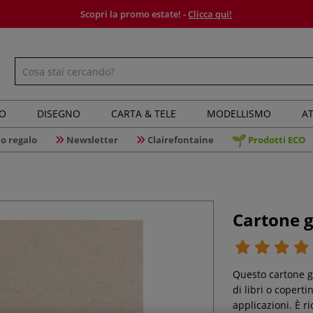
Scopri la promo estate! -
Clicca qui!
IO
DISEGNO
CARTA & TELE
MODELLISMO
AT
o regalo
Newsletter
Clairefontaine
Prodotti ECO
Cartone g
Questo cartone gr
di libri o copert
applicazioni. È ri