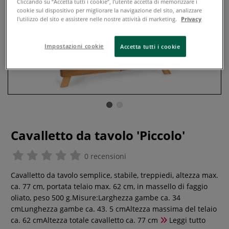
Cliccando su “Accetta tutti i cookie”, l'utente accetta di memorizzare i
cookie sul dispositivo per migliorare la navigazione del sito, analizzare
l'utilizzo del sito e assistere nelle nostre attività di marketing.
Privacy
Impostazioni cookie
Accetta tutti i cookie
Cavalletto da tavolo 'Piccolo'
0 recensioni
Cavalletto da tavolo semplice, stabile, treppiedi, altezza max.
ca. 77 cm, portata telaio max. 62 cm, in massello di faggio
oliato, peso 500 g.Misure:Larghezza gambe ca. 34
cmLunghezza gambe ca. 43. 5 cmAltezza massima del telaio
ca. 62 cmAltezza totale cavalletto ca. 77 cm
Leggi tutto