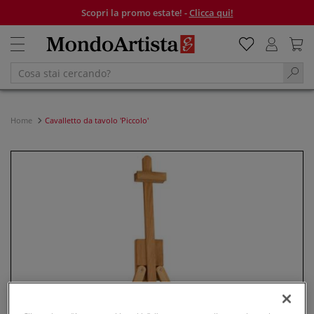
Scopri la promo estate! -
Clicca qui!
Home
Cavalletto da tavolo 'Piccolo'