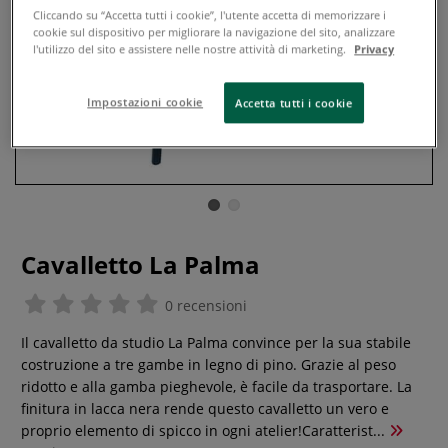
Cliccando su “Accetta tutti i cookie”, l'utente accetta di memorizzare i
cookie sul dispositivo per migliorare la navigazione del sito, analizzare
l'utilizzo del sito e assistere nelle nostre attività di marketing.
Privacy
Impostazioni cookie
Accetta tutti i cookie
Cavalletto La Palma
0 recensioni
Il cavalletto da studio La Palma convince per la sua stabile
costruzione a tre gambe in legno di pino. Grazie al peso
ridotto e alla gamba pieghevole, è facile da trasportare. La
finitura in lacca nera rende questo cavalletto un vero e
proprio elemento di spicco in ogni atelier!Caratterist...