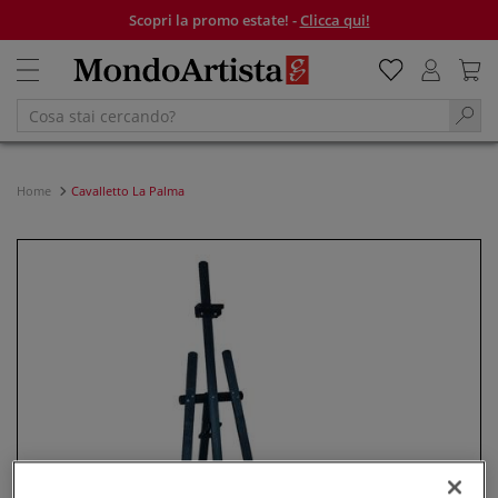
Scopri la promo estate! -
Clicca qui!
Home
Cavalletto La Palma