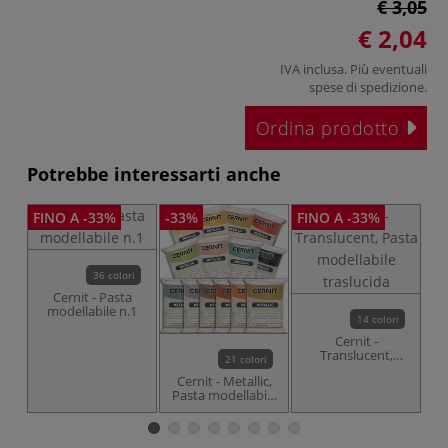
€ 3,05
€ 2,04
IVA inclusa. Più eventuali
spese di spedizione
.
Ordina prodotto
Potrebbe interessarti anche
FINO A -33%
-33%
FINO A -33%
-3
36 colori
Cernit - Pasta
modellabile n.1
14 colori
Cernit -
Translucent,
21 colori
Pasta modellabile
Cernit - Metallic,
traslucida
Pasta modellabile
Pa
con effetto
metallico