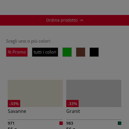
Ordina prodotto
Scegli uno o più colori:
Promo
tutti i colori
-33%
-33%
Savanne
Granit
971
983