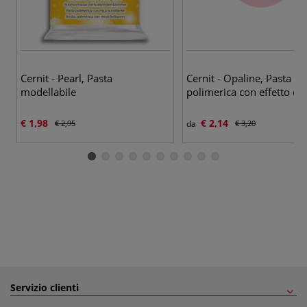
14
Cernit - Pearl, Pasta
Cernit - Opaline, Pasta
modellabile
polimerica con effetto ce
€ 1,98
€ 2,14
€ 2,95
da
€ 3,20
Servizio clienti