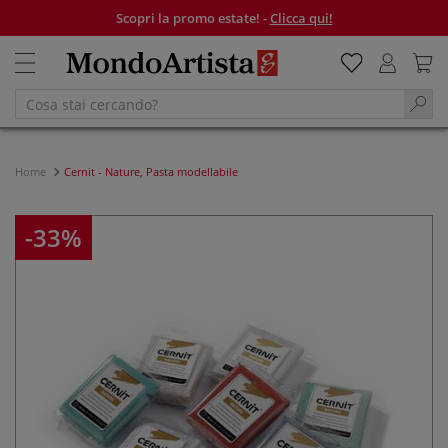
Scopri la promo estate! -
Clicca qui!
Home
Cernit - Nature, Pasta modellabile
-33%