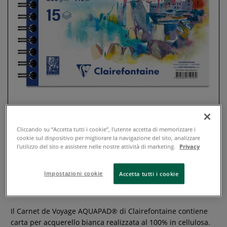
Cliccando su “Accetta tutti i cookie”, l'utente accetta di memorizzare i
cookie sul dispositivo per migliorare la navigazione del sito, analizzare
Clairefontaine - Aquapad, Carnet
l'utilizzo del sito e assistere nelle nostre attività di marketing.
Privacy
de Voyage, Album per schizzi
spiralato
Impostazioni cookie
Accetta tutti i cookie
0 recensioni
Il Carnet de Voyage AQUAPAD® di Clairefontaine contiene
carta per acquerello bianca realizzata al 100% in cellulosa.