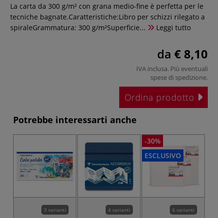
La carta da 300 g/m² con grana medio-fine è perfetta per le
tecniche bagnate.Caratteristiche:Libro per schizzi rilegato a
spiraleGrammatura: 300 g/m²Superficie...
Leggi tutto
da
€ 8,10
IVA inclusa. Più eventuali
spese di spedizione
.
Ordina prodotto
Potrebbe interessarti anche
-30%
-3
ESCLUSIVO
3 varianti
4 varianti
6 varianti