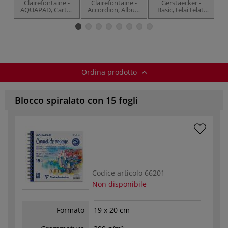
Clairefontaine -
Clairefontaine -
Gerstaecker -
AQUAPAD, Cartes
Accordion, Album
Basic, telai telati
S
postales, Blocco
per acquerello
acquerello
di cartoline
Ordina prodotto
Blocco spiralato con 15 fogli
Codice articolo
66201
Non disponibile
Formato
19 x 20 cm