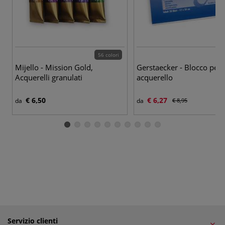
56 colori
Mijello - Mission Gold,
Gerstaecker - Blocco per
Acquerelli granulati
acquerello
€ 6,50
€ 6,27
da
da
€ 8,95
Servizio clienti