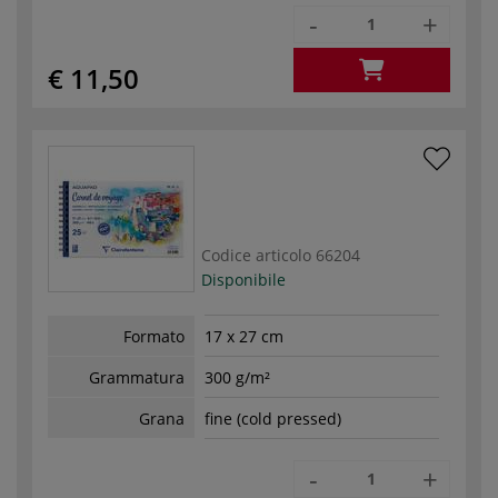
-
+
€ 11,50
Codice articolo
66204
Disponibile
Formato
17 x 27 cm
Grammatura
300 g/m²
Grana
fine (cold pressed)
-
+