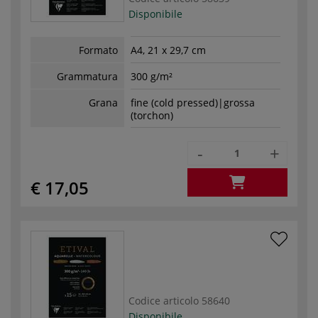
Disponibile
Formato
A4, 21 x 29,7 cm
Grammatura
300 g/m²
Grana
fine (cold pressed)|grossa
(torchon)
-
+
€ 17,05
Codice articolo
58640
Disponibile