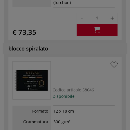
(torchon)
-
+
€ 73,35
blocco spiralato
Codice articolo
58646
Disponibile
Formato
12 x 18 cm
Grammatura
300 g/m²