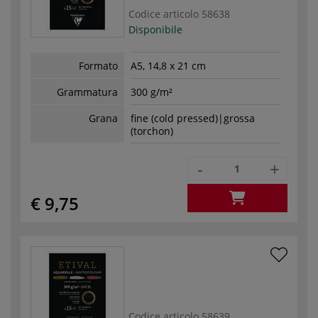
Codice articolo
58638
Disponibile
Formato
A5, 14,8 x 21 cm
Grammatura
300 g/m²
Grana
fine (cold pressed)|grossa
(torchon)
-
+
€ 9,75
Codice articolo
58639