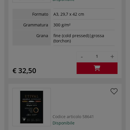
Formato
A3, 29,7 x 42 cm
Grammatura
300 g/m²
Grana
fine (cold pressed)|grossa
(torchon)
-
+
€ 32,50
Codice articolo
58641
Disponibile