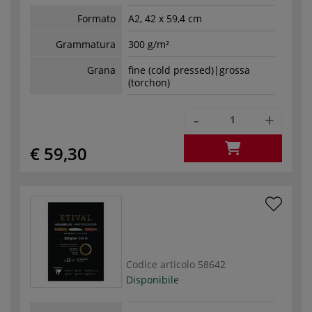
Formato
A2, 42 x 59,4 cm
Grammatura
300 g/m²
Grana
fine (cold pressed)|grossa
(torchon)
-
+
€ 59,30
Codice articolo
58642
Disponibile