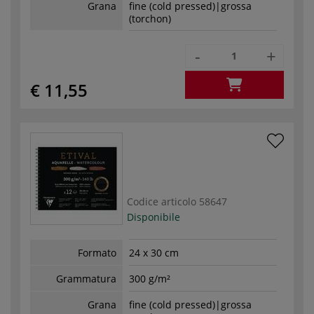
Grana
fine (cold pressed)|grossa
(torchon)
-
+
€ 11,55
Codice articolo
58647
Disponibile
Formato
24 x 30 cm
Grammatura
300 g/m²
Grana
fine (cold pressed)|grossa