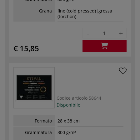
Grana
fine (cold pressed)|grossa
(torchon)
-
+
€ 15,85
Codice articolo
58644
Disponibile
Formato
28 x 38 cm
Grammatura
300 g/m²