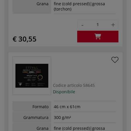
Grana
fine (cold pressed)|grossa
(torchon)
-
+
€ 30,55
Codice articolo
58645
Disponibile
Formato
46 cm x 61cm
Grammatura
300 g/m²
Grana
fine (cold pressed)|grossa