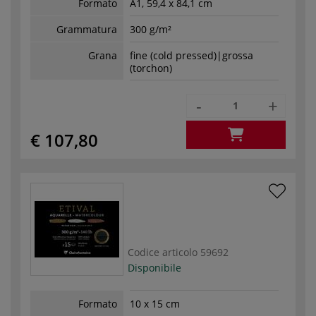
Formato
A1, 59,4 x 84,1 cm
Grammatura
300 g/m²
Grana
fine (cold pressed)|grossa
(torchon)
-
+
€ 107,80
Codice articolo
59692
Disponibile
Formato
10 x 15 cm