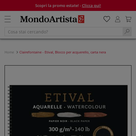
Scopri la promo estate! -
Clicca qui!
Home
Clairefontaine - Etival, Blocco per acquerello, carta nera