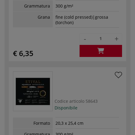
Grammatura
300 g/m²
Grana
fine (cold pressed)|grossa
(torchon)
-
+
€ 6,35
Codice articolo
58643
Disponibile
Formato
20,3 x 25,4 cm
Grammatura
300 g/m²