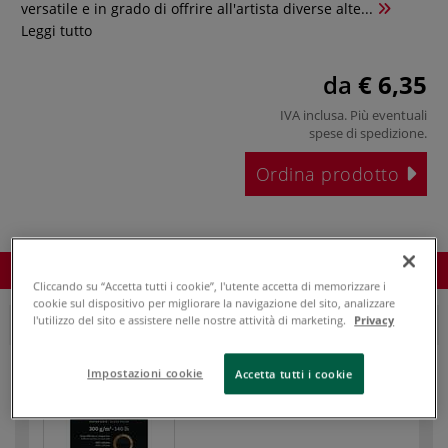
versatile e in grado di offrire all'artista diverse alte...
Leggi tutto
da
€ 6,35
IVA inclusa. Più eventuali
spese di spedizione
.
Ordina prodotto
Ordina prodotto
Cliccando su “Accetta tutti i cookie”, l'utente accetta di memorizzare i
cookie sul dispositivo per migliorare la navigazione del sito, analizzare
l'utilizzo del sito e assistere nelle nostre attività di marketing.
Privacy
blocco collato su 1 lato
Impostazioni cookie
Accetta tutti i cookie