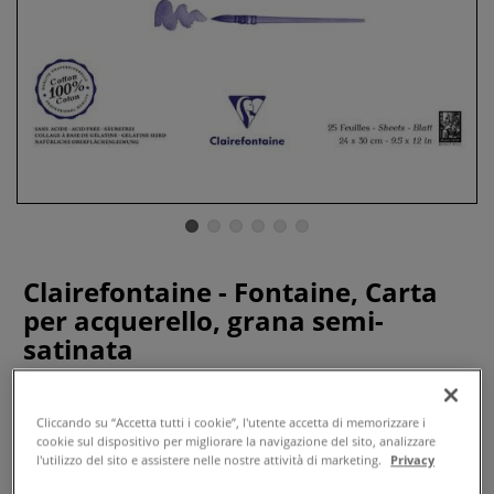
Clairefontaine - Fontaine, Carta
per acquerello, grana semi-
satinata
1 Recensione
Cliccando su “Accetta tutti i cookie”, l'utente accetta di memorizzare i
La carta per acquerello Clairefontaine a grana-semi satinata
cookie sul dispositivo per migliorare la navigazione del sito, analizzare
è l'ultima novità delle carte per acquerello. È liscia ma non
l'utilizzo del sito e assistere nelle nostre attività di marketing.
Privacy
scivolosa e ideale per tutte le tecniche pittoriche di una