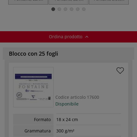
per acquerello in
per acquerello,
per acquerello
rotolo, grana
grana torchon
spiralato, grana
torchon effetto
effetto nuvole
torchon
nuvole
Ordina prodotto
Blocco con 25 fogli
Codice articolo
17600
Disponibile
Formato
18 x 24 cm
Grammatura
300 g/m²