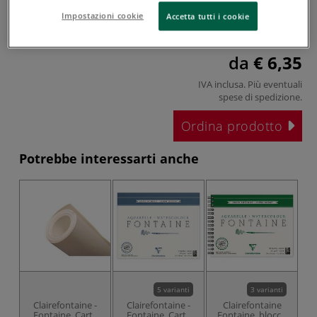
normale carta satinata senza gli svantaggi tipici della
Impostazioni cookie
Accetta tutti i cookie
satinatura, la quale infatti assorbe s...
Leggi tutto
da
€ 6,35
IVA inclusa. Più eventuali
spese di spedizione
.
Ordina prodotto
Potrebbe interessarti anche
5 varianti
3 varianti
Clairefontaine -
Clairefontaine -
Clairefontaine
Fontaine, Carta
Fontaine, Carta
Fontaine, blocco