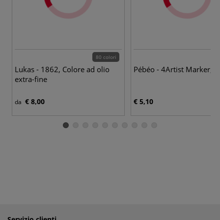
80 colori
10
Lukas - 1862, Colore ad olio
Pébéo - 4Artist Marker, 
extra-fine
€ 8,00
€ 5,10
da
Servizio clienti