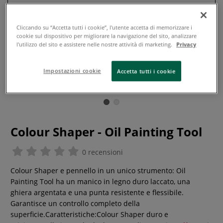
Cliccando su “Accetta tutti i cookie”, l'utente accetta di memorizzare i
cookie sul dispositivo per migliorare la navigazione del sito, analizzare
l'utilizzo del sito e assistere nelle nostre attività di marketing.
Privacy
Impostazioni cookie
Accetta tutti i cookie
Colour Shaper - Oil Painting Tool
0 recensioni
Colour Shaper e pennello in un unico strumento: Oil
Painting Tool ha un manico in legno duro laccato, una
ghiera argentata e una punta resistente e flessibile.
Garantisce un controllo completo della
superficie.Caratteristiche:Colour Shaper duro e