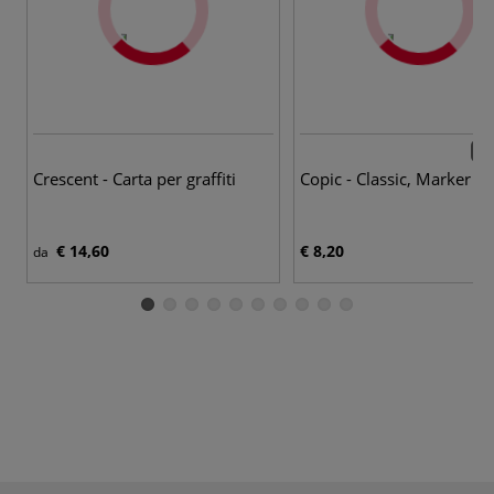
213
Crescent - Carta per graffiti
Copic - Classic, Marker gr
€ 14,60
€ 8,20
da