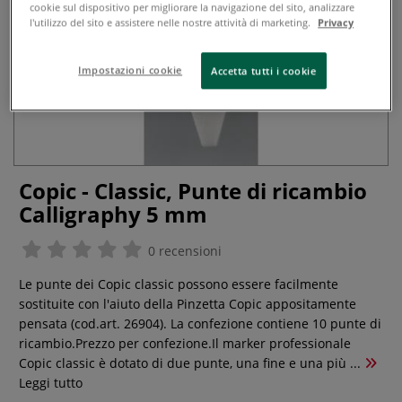
cookie sul dispositivo per migliorare la navigazione del sito, analizzare
l'utilizzo del sito e assistere nelle nostre attività di marketing.
Privacy
Impostazioni cookie
Accetta tutti i cookie
Copic - Classic, Punte di ricambio
Calligraphy 5 mm
0 recensioni
Le punte dei Copic classic possono essere facilmente
sostituite con l'aiuto della Pinzetta Copic appositamente
pensata (cod.art. 26904). La confezione contiene 10 punte di
ricambio.Prezzo per confezione.Il marker professionale
Copic classic è dotato di due punte, una fine e una più ...
Leggi tutto