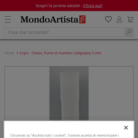
Scopri la promo estate! -
Clicca qui!
Home
Copic - Classic, Punte di ricambio Calligraphy 5 mm
Cliccando su “Accetta tutti i cookie”, l'utente accetta di memorizzare i