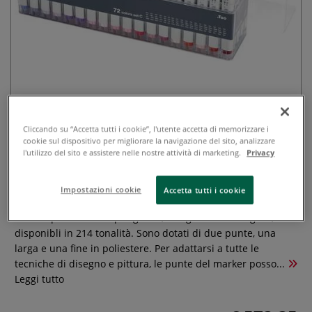
Cliccando su “Accetta tutti i cookie”, l'utente accetta di memorizzare i
cookie sul dispositivo per migliorare la navigazione del sito, analizzare
Copic - Classic, Set C da 72 marker
l'utilizzo del sito e assistere nelle nostre attività di marketing.
Privacy
0 recensioni
Impostazioni cookie
Accetta tutti i cookie
Copic classic: il marker nr. 1 d'Europa!I Copic Classic sono
marker professionali per grafici, disegnatori e designer,
disponibli in 214 tonalità. Sono dotati di due punte, una
larga e una fine in poliestere. Per adattarsi a tutte le
tecniche di disegno e pittura, le punte del marker posso...
Leggi tutto