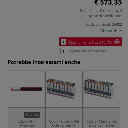
€ 573,35
IVA inclusa. Più eventuali
spese di spedizione
.
Codice articolo
26982
Disponibile
Aggiungi al carrello
Aggiungi alla lista desideri
Potrebbe interessarti anche
357 colori
Copic Ink -
Copic - Classic, Set
Copic - Classic, Set
Co
Ricarica
A da 72 marker
B da 72 marker