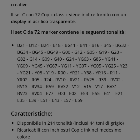
creative.
Il set C con 72 Copic classic viene inoltre fornito con un
display in acrilico trasparente
.
Il set C da 72 marker contiene le seguenti tonalità:
B21 - B12 - B24 - B18 - BG11 - B41 - B16 - B45 - BG32 -
BG34 - BG45 - BG49 - G00 - G12 - G05 - G19 - G20 -
G82 - G14 - G09 - G40 - G24 - YG63 - G85 - YG41 -
YG09 - YG45 - YG67 - YG11 - YG07 - YG05 - YG25 - Y23
- YG21 - Y08 - Y19 - R00 - YR21 - Y38 - YR16 - R11 -
YR02 - R05 - R24 - RV10 - RV21 - RV25 - R39 - RV02 -
RV13 - RV34 - R59 - RV32 - V12 - V15 - V17 - BV31 -
BV23 - BV04 - E77 - E00 - E02 - E53 - E55 - E41 - E21 -
E35 - E39 - E51 - E43 - E57 - E59
Caratteristiche:
Disponibile in 214 tonalità (inclusi 44 toni di grigio)
Ricaricabili con inchiostri Copic Ink nel medesimo
colore