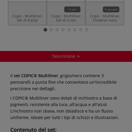
3 set
7 varianti
Copic - Multiliner,
Copic - Multiliner,
Copic - Multiliner,
Set di 4 grigi
Set di 3 neri
Fineliner nero
Descrizione
Il
set COPIC® Multiliner
, grigio/nero contiene 3
pennarelli a punta fine che consentono un'incredibile
precisione nei dettagli.
I COPIC® Multiliner sono dotati di inchiostro a base di
pigmenti, resistente alla luce, all'acqua e all'alcol.
L'inchiostro non sbava, non sbiadisce e ha un flusso
uniforme. Ideale per tutti i tipi di schizzi e illustrazioni.
Contenuto del set: