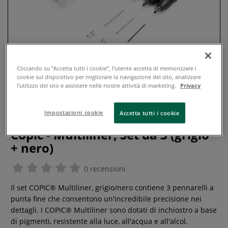
Cliccando su “Accetta tutti i cookie”, l'utente accetta di memorizzare i
cookie sul dispositivo per migliorare la navigazione del sito, analizzare
l'utilizzo del sito e assistere nelle nostre attività di marketing.
Privacy
Impostazioni cookie
Accetta tutti i cookie
Copic - Multiliner, Set da 3 (grigio
+ nero)
0 recensioni
Il set COPIC® Multiliner, grigio/nero contiene 3 pennarelli a
punta fine che consentono un'incredibile precisione nei
dettagli. I COPIC® Multiliner sono dotati di inchiostro a base
di pigmenti, resistente alla luce, all'acqua e all'alcol.