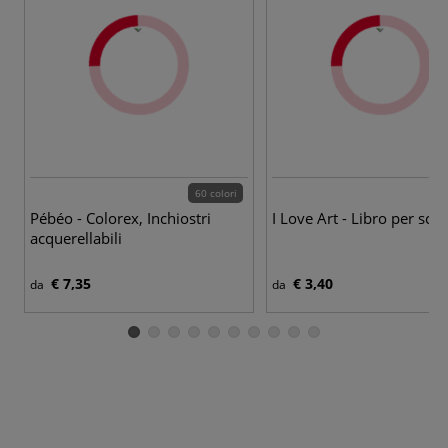
60 colori
Pébéo - Colorex, Inchiostri
I Love Art - Libro per schi
acquerellabili
€ 7,35
€ 3,40
da
da