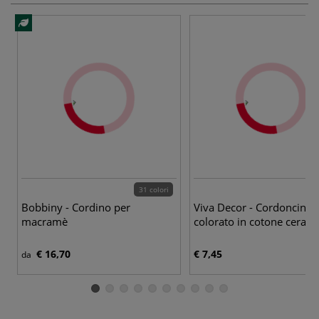
31 colori
5
Bobbiny - Cordino per
Viva Decor - Cordoncino
macramè
colorato in cotone cerato
€ 16,70
€ 7,45
da