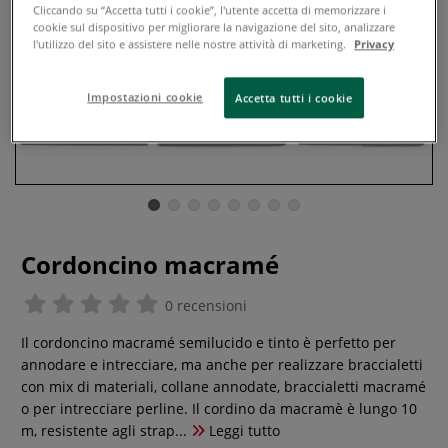
Cliccando su “Accetta tutti i cookie”, l'utente accetta di memorizzare i
cookie sul dispositivo per migliorare la navigazione del sito, analizzare
l'utilizzo del sito e assistere nelle nostre attività di marketing.
Privacy
Impostazioni cookie
Accetta tutti i cookie
Cordoncino macramé
0 recensioni
Il cordoncino macramé semilucido e tinto è perfetto per
annodare e intrecciare, ma anche per realizzare braccialetti
con mix di materiali, collane annodate, braccialetti macramé
o per intrecciare perline. Il cordino da macramè è lungo 10
m, resistente agli strap...
Leggi tutto