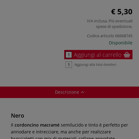
€ 5,30
IVA inclusa. Più eventuali
spese di spedizione
.
Codice articolo
66668745
Disponibile
Aggiungi al carrello
Aggiungi alla lista desideri
Descrizione
Nero
Il
cordoncino macramé
semilucido e tinto è perfetto per
annodare e intrecciare, ma anche per realizzare
braccialetti con mix di materiali, collane annodate,