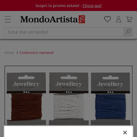
Scopri la promo estate! -
Clicca qui!
Home
Cordoncino macramé