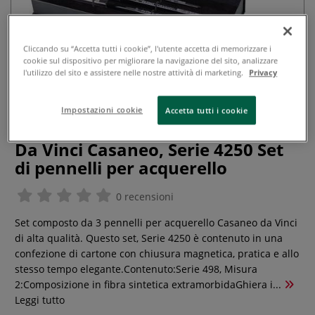
Cliccando su “Accetta tutti i cookie”, l'utente accetta di memorizzare i
cookie sul dispositivo per migliorare la navigazione del sito, analizzare
l'utilizzo del sito e assistere nelle nostre attività di marketing.
Privacy
Impostazioni cookie
Accetta tutti i cookie
Da Vinci Casaneo, Serie 4250 Set
di pennelli per acquerello
0 recensioni
Set composto da 3 pennelli per acquerello Casaneo da Vinci
di alta qualità. Questo set, Serie 4250 è contenuto in una
confezione di cartone con chiusura magnetica, pratica e allo
stesso tempo elegante.Contenuto:Serie 498, Misura
2:Composizione in fibra sintetica extramorbidaGhiera i...
Leggi tutto