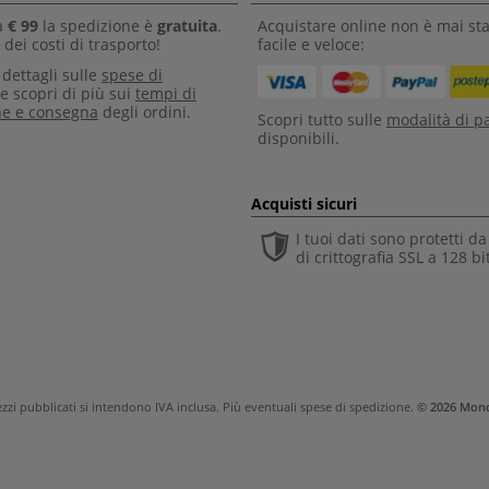
a
€ 99
la spedizione è
gratuita
.
Acquistare online non è mai sta
dei costi di trasporto!
facile e veloce:
i dettagli sulle
spese di
e scopri di più sui
tempi di
ne e consegna
degli ordini.
Scopri tutto sulle
modalità di 
disponibili.
Acquisti sicuri
I tuoi dati sono protetti d
di crittografia SSL a 128 bi
rezzi pubblicati si intendono IVA inclusa. Più eventuali
spese di spedizione
.
© 2026 Mond