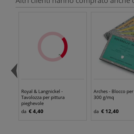
Altri clienti hanno comprato anche 
Royal & Langnickel -
Arches - Blocco per
Tavolozza per pittura
300 g/mq
pieghevole
€ 4,40
€ 12,40
da
da