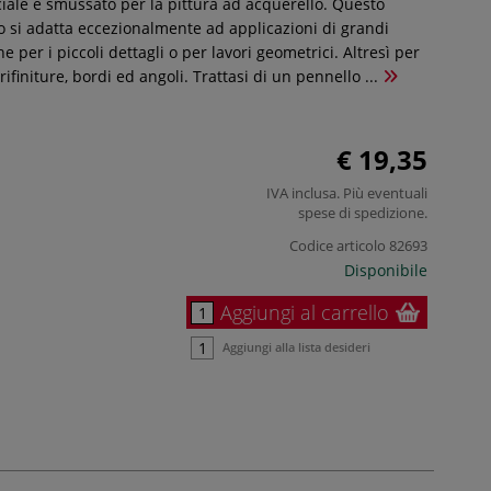
iale e smussato per la pittura ad acquerello. Questo
o si adatta eccezionalmente ad applicazioni di grandi
e per i piccoli dettagli o per lavori geometrici. Altresì per
rifiniture, bordi ed angoli. Trattasi di un pennello ...
€ 19,35
IVA inclusa. Più eventuali
spese di spedizione
.
Codice articolo
82693
Disponibile
Aggiungi al carrello
Aggiungi alla lista desideri