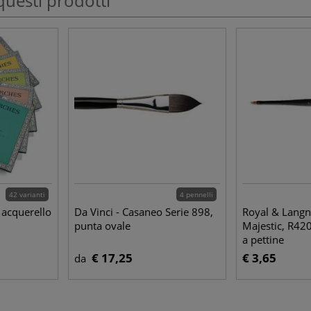
questi prodotti
42 varianti
4 pennelli
 acquerello
Da Vinci - Casaneo Serie 898,
Royal & Langni
punta ovale
Majestic, R42
a pettine
€ 17,25
€ 3,65
da