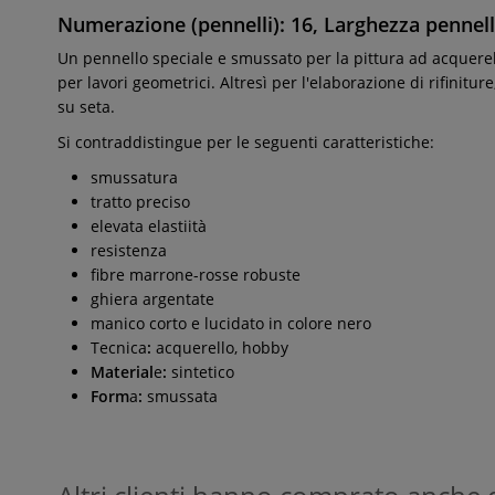
Numerazione (pennelli): 16, Larghezza pennel
Un pennello speciale e smussato per la pittura ad acquerell
per lavori geometrici. Altresì per l'elaborazione di rifinitu
su seta.
Si contraddistingue per le seguenti caratteristiche:
smussatura
tratto preciso
elevata elastiità
resistenza
fibre marrone-rosse robuste
ghiera argentate
manico corto e lucidato in colore nero
Tecnica
:
acquerello, hobby
Material
e
:
sintetico
Form
a
:
smussata