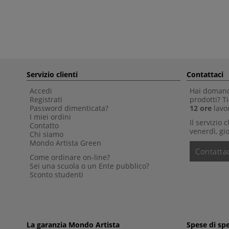
Servizio clienti
Contattaci
Accedi
Hai domande
Registrati
prodotti? 
Password dimenticata?
12 ore
lavor
I miei ordini
Il servizio 
Contatto
venerdì, gio
Chi siamo
Mondo Artista Green
Contattac
Come ordinare on-line?
Sei una scuola o un Ente pubblico?
Sconto studenti
La garanzia Mondo Artista
Spese di sp