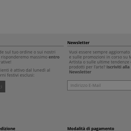
Newsletter
 sul tuo ordine o sui nostri
Vuoi essere sempre aggiornato 
Ti risponderemo massimo
entro
e sulle promozioni in corso su
ative!
Artista o sulle ultime tendenze 
prodotti per l’arte?
Iscriviti all
clienti è attivo dal lunedì al
Newsletter
rni festivi esclusi:
Newsletter
i
edizione
Modalità di pagamento