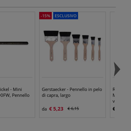
-15%
ESCLUSIVO
ckel - Mini
Gerstaecker - Pennello in pelo
Royal & L
00FW, Pennello
di capra, largo
Majestic
ventaglio
€ 5,23
€ 3,65
€ 6,15
da