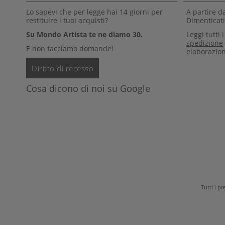
Lo sapevi che per legge hai 14 giorni per
A partire d
restituire i tuoi acquisti?
Dimenticati 
Su Mondo Artista te ne diamo 30.
Leggi tutti 
spedizione
E non facciamo domande!
elaborazio
Diritto di recesso
Cosa dicono di noi su Google
Tutti i p