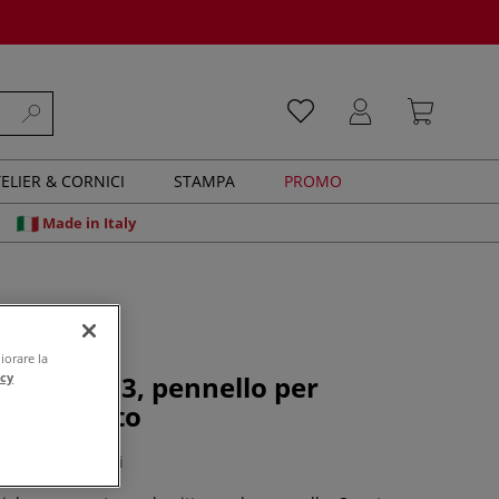
ELIER & CORNICI
STAMPA
PROMO
Made in Italy
iorare la
acy
 Serie 1383, pennello per
i ad effetto
0 recensioni