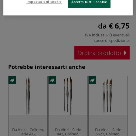
Impostazioni cookie
Accetta tutti i cookie
diventato molto raro e costoso. Con il COLINEO, da V...
Leggi tutto
da
€ 6,75
IVA inclusa. Più eventuali
spese di spedizione
.
Ordina prodotto
Potrebbe interessarti anche
Da Vinci - Colineo,
Da Vinci - Serie
Da Vinci - Serie
Serie 412,
442, Colineo,
5527, Colineo,