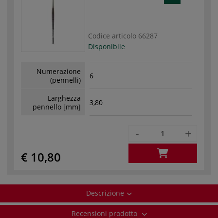
Codice articolo
66287
Disponibile
Numerazione
6
(pennelli)
Larghezza
3,80
pennello [mm]
-
+
€ 10,80
Descrizione
Recensioni prodotto