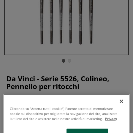
Da Vinci - Serie 5526, Colineo,
Pennello per ritocchi
0 recensioni
Cliccando su “Accetta tutti i cookie”, l'utente accetta di memorizzare i
Da anni si tenta di imitare le proprietà speciali del pelo di
cookie sul dispositivo per migliorare la navigazione del sito, analizzare
martora rossa siberiana Kolinsky con fibre sintetiche. Un
l'utilizzo del sito e assistere nelle nostre attività di marketing.
Privacy
compito difficile a causa della struttura unica di questo
prezioso materiale naturale, che negli ultimi anni è