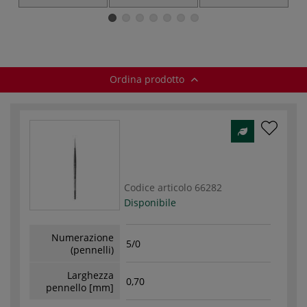
Pennello extra
Pennelli per
Pennelli a spada
Pe
lungo per
dilavare
acquerello
Ordina prodotto
Codice articolo
66282
Disponibile
Numerazione
5/0
(pennelli)
Larghezza
0,70
pennello [mm]