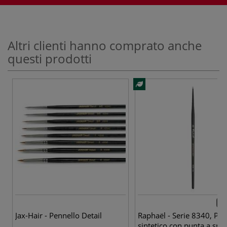
Altri clienti hanno comprato anche
questi prodotti
5 p
Jax-Hair - Pennello Detail
Raphaël - Serie 8340, Pen
sintetico con punta a spil