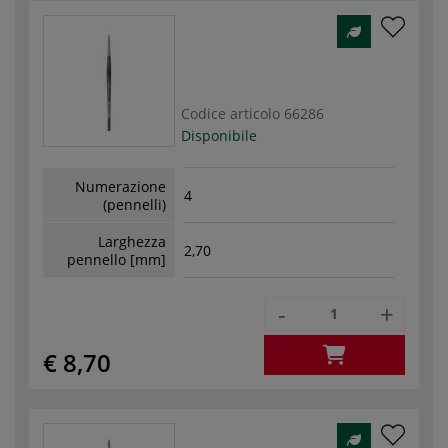
Codice articolo
66286
Disponibile
Numerazione
4
(pennelli)
Larghezza
2,70
pennello [mm]
-
+
€ 8,70