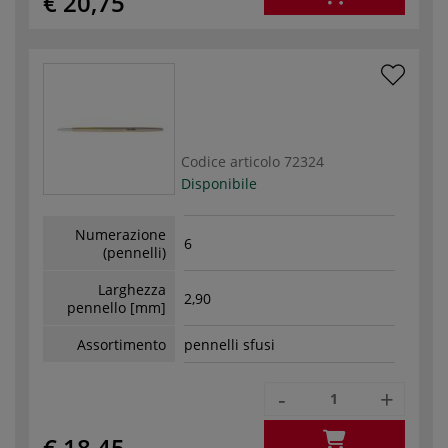
€ 20,75
Codice articolo
72324
Disponibile
Numerazione
6
(pennelli)
Larghezza
2,90
pennello [mm]
Assortimento
pennelli sfusi
-
+
€ 18,45