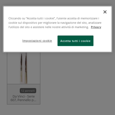
da
€ 17,85
IVA inclusa. Più eventuali
Cliccando su “Accetta tutti i cookie”, l'utente accetta di memorizzare i
spese di spedizione
.
cookie sul dispositivo per migliorare la navigazione del sito, analizzare
l'utilizzo del sito e assistere nelle nostre attività di marketing.
Privacy
Ordina prodotto
Impostazioni cookie
Accetta tutti i cookie
Potrebbe interessarti anche
12 pennelli
Da Vinci - Serie
607, Pennello per
decorare e per
porcellana