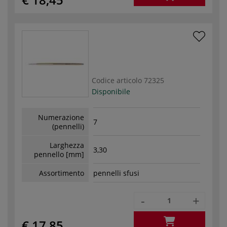
Codice articolo
72325
Disponibile
Numerazione
7
(pennelli)
Larghezza
3,30
pennello [mm]
Assortimento
pennelli sfusi
-
+
€ 17,85