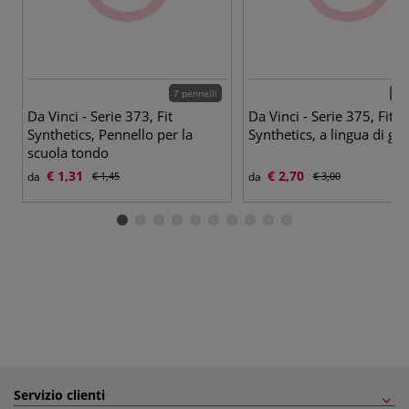
7 pennelli
7 p
Da Vinci - Serie 373, Fit
Da Vinci - Serie 375, Fit
Synthetics, Pennello per la
Synthetics, a lingua di gat
scuola tondo
€ 1,31
€ 2,70
da
€ 1,45
da
€ 3,00
Servizio clienti