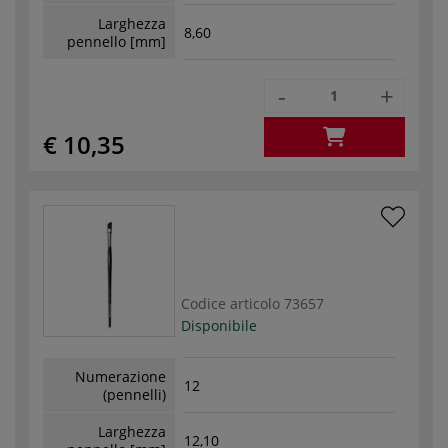
Larghezza
8,60
pennello [mm]
-
+
€ 10,35
Codice articolo
73657
Disponibile
Numerazione
12
(pennelli)
Larghezza
12,10