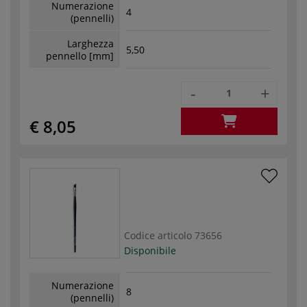
Numerazione
4
(pennelli)
Larghezza
5,50
pennello [mm]
-
+
€ 8,05
Codice articolo
73656
Disponibile
Numerazione
8
(pennelli)