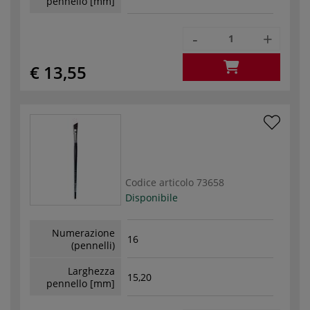
pennello [mm]
-
+
€ 13,55
Codice articolo
73658
Disponibile
Numerazione
16
(pennelli)
Larghezza
15,20
pennello [mm]