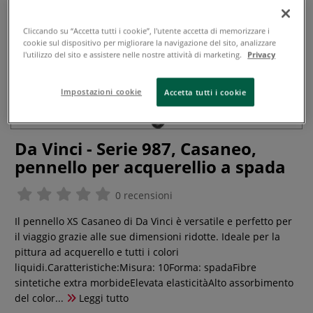
Cliccando su “Accetta tutti i cookie”, l'utente accetta di memorizzare i
cookie sul dispositivo per migliorare la navigazione del sito, analizzare
l'utilizzo del sito e assistere nelle nostre attività di marketing.
Privacy
Impostazioni cookie
Accetta tutti i cookie
Da Vinci - Serie 987, Casaneo,
pennello per acquerellio a spada
0 recensioni
Il pennello XS Casaneo di Da Vinci è versatile e perfetto per
il viaggio grazie alle sue dimensioni ridotte. Ideale per la
pittura ad acquerello e tutti i colori
liquidi.Caratteristiche:Misura: 10Forma: spadaFibre
sintetiche extra morbideElevata elasticitàAlto assorbimento
del color...
Leggi tutto