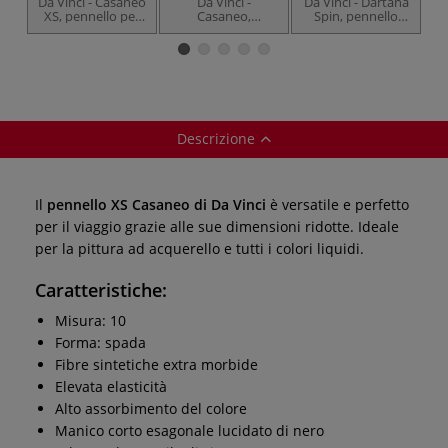
Da Vinci - Casaneo
Da Vinci -
Da Vinci - Dartana
Da
XS, pennello per
Casaneo,
Spin, pennello
X
acquerello, tondo,
pennello
appuntito, serie
ac
serie 988
tascabile, 1599TP
188
Descrizione
Il
pennello XS Casaneo di Da Vinci
è versatile e perfetto
per il viaggio grazie alle sue dimensioni ridotte. Ideale
per la pittura ad acquerello e tutti i colori liquidi.
Caratteristiche:
Misura: 10
Forma: spada
Fibre sintetiche extra morbide
Elevata elasticità
Alto assorbimento del colore
Manico corto esagonale lucidato di nero