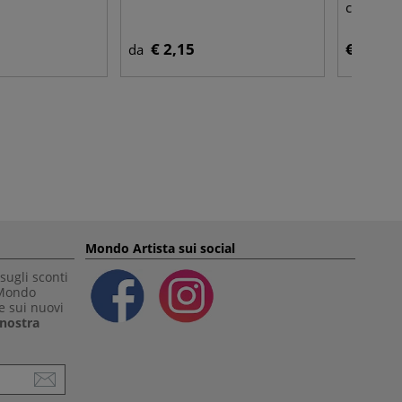
cartapes
€ 2,15
€ 7,45
da
Mondo Artista sui social
sugli sconti
 Mondo
e sui nuovi
a nostra