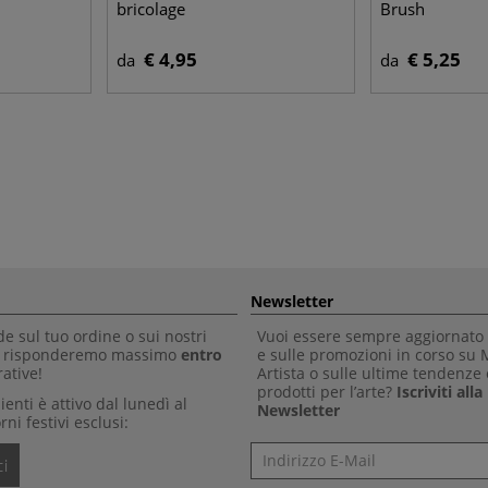
bricolage
Brush
€ 4,95
€ 5,25
da
da
Newsletter
 sul tuo ordine o sui nostri
Vuoi essere sempre aggiornato 
Ti risponderemo massimo
entro
e sulle promozioni in corso su
ative!
Artista o sulle ultime tendenze 
prodotti per l’arte?
Iscriviti all
clienti è attivo dal lunedì al
Newsletter
rni festivi esclusi:
Newsletter
i