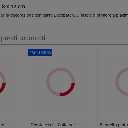
x 8 x 12 cm
er la decorazione con carta Décopatch. Si lascia dipingere a piac
questi prodotti
ESCLUSIVO
 in
Gerstaecker - Colla per
Pennello piatt