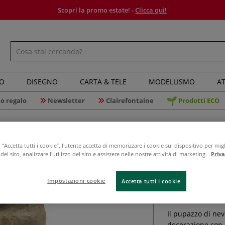
Scopri la promo estate! -
Clicca qui!
IO
DISEGNO
CARTA & TELE
MODELLISMO
AT
o regalo
Newsletter
Clairefontaine
Prodotti ECO
“Accetta tutti i cookie”, l'utente accetta di memorizzare i cookie sul dispositivo per migl
el sito, analizzare l'utilizzo del sito e assistere nelle nostre attività di marketing.
Priv
Décopatch
Impostazioni cookie
Accetta tutti i cookie
Il pupazzo di ne
decorazione con 