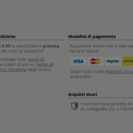
edizione
Modalità di pagamento
a
€ 99
la spedizione è
gratuita
.
Acquistare online non è mai sta
dei costi di trasporto!
facile e veloce:
i dettagli sulle
spese di
e scopri di più sui
tempi di
ne e consegna
degli ordini.
Scopri tutto sulle
modalità di 
disponibili.
Acquisti sicuri
I tuoi dati sono protetti d
di crittografia SSL a 128 bi