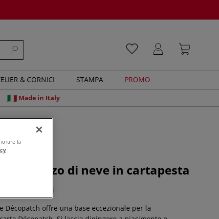
ELIER & CORNICI
STAMPA
PROMO
Made in Italy
iorare la
acy
 - Pupazzo di neve in cartapesta
0 recensioni
ve Décopatch offre una base eccezionale per la
carta Décopatch. Si lascia dipingere a piacimento o