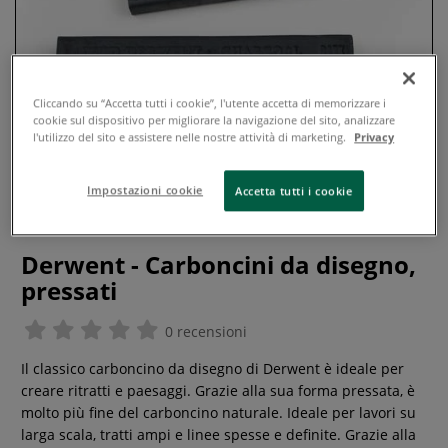
Cliccando su “Accetta tutti i cookie”, l'utente accetta di memorizzare i
cookie sul dispositivo per migliorare la navigazione del sito, analizzare
l'utilizzo del sito e assistere nelle nostre attività di marketing.
Privacy
Impostazioni cookie
Accetta tutti i cookie
Derwent - Carboncini da disegno,
pressati
0 recensioni
Il classico carboncino da disegno di Derwent è ideale per
creare ritratti e paesaggi. Grazie alla sua forma pressata, è
molto più fine del carboncino naturale. Ideale per lavori su
larga scala, tratti ampi e linee spesse e definite. Grazie alla