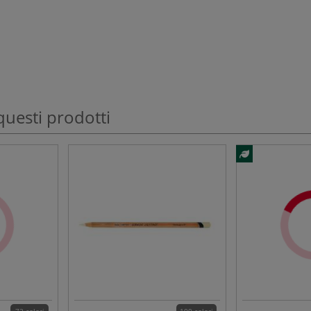
questi prodotti
72 colori
100 colori