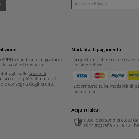
Newsletter
i
edizione
Modalità di pagamento
a
€ 99
la spedizione è
gratuita
.
Acquistare online non è mai sta
dei costi di trasporto!
facile e veloce:
i dettagli sulle
spese di
e scopri di più sui
tempi di
ne e consegna
degli ordini.
Scopri tutto sulle
modalità di 
disponibili.
Acquisti sicuri
I tuoi dati sono protetti d
di crittografia SSL a 128 bi