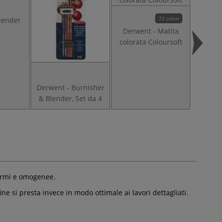
72 colori
lender
Derwent - Matita
colorata Coloursoft
D
Chroma
Derwent - Burnisher
& Blender, Set da 4
formi e omogenee.
ne si presta invece in modo ottimale ai lavori dettagliati.