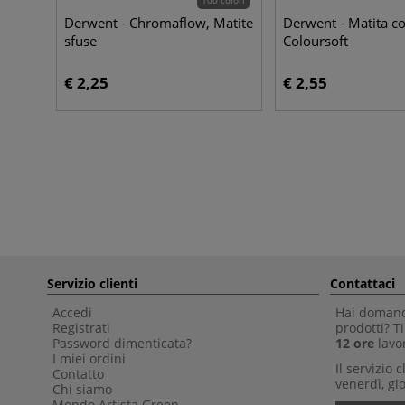
Derwent - Chromaflow, Matite
Derwent - Matita co
sfuse
Coloursoft
€ 2,25
€ 2,55
Servizio clienti
Contattaci
Accedi
Hai domande
Registrati
prodotti? 
Password dimenticata?
12 ore
lavor
I miei ordini
Il servizio 
Contatto
venerdì, gio
Chi siamo
Mondo Artista Green