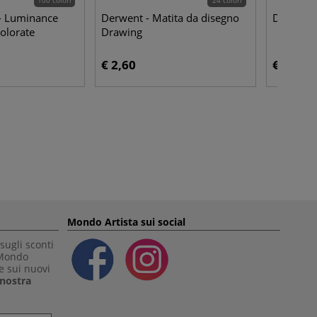
- Luminance
Derwent - Matita da disegno
Derwent 
olorate
Drawing
€ 2,60
€ 3,45
Mondo Artista sui social
sugli sconti
 Mondo
e sui nuovi
a nostra