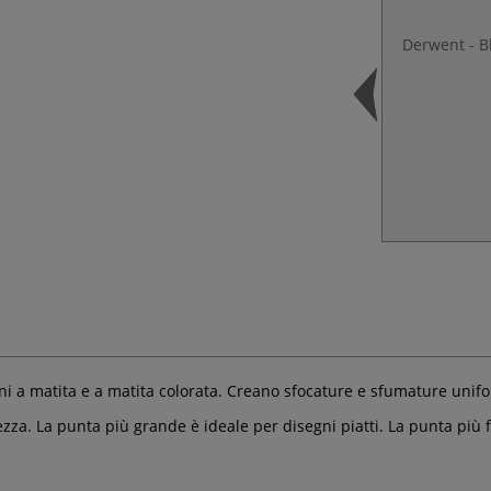
Derwent - B
i a matita e a matita colorata. Creano sfocature e sfumature uni
za. La punta più grande è ideale per disegni piatti. La punta più fi