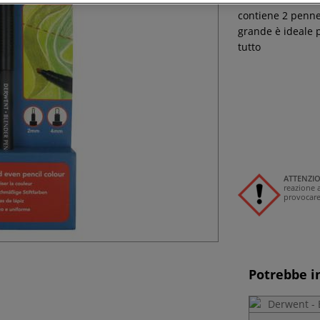
contiene 2 penne
grande è ideale pe
tutto
ATTENZI
reazione a
provocare
Potrebbe i