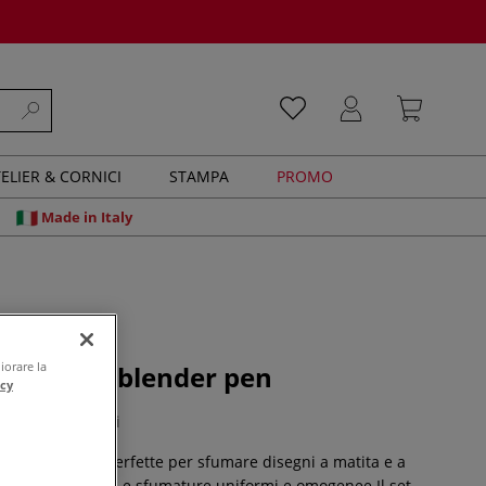
ELIER & CORNICI
STAMPA
PROMO
Made in Italy
iorare la
 Set da 2 blender pen
acy
0 recensioni
er Pen sono perfette per sfumare disegni a matita e a
 Creano sfocature e sfumature uniformi e omogenee.Il set