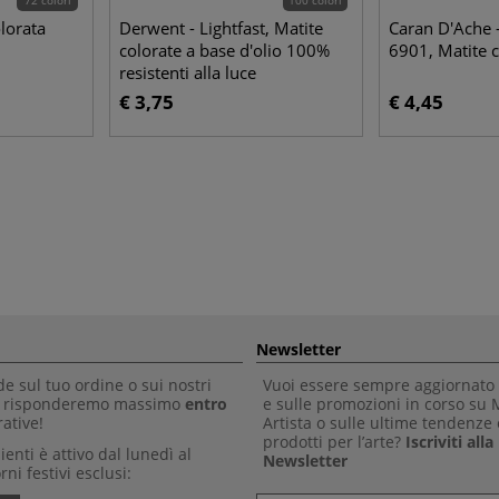
lorata
Derwent - Lightfast, Matite
Caran D'Ache 
colorate a base d'olio 100%
6901, Matite c
resistenti alla luce
€ 3,75
€ 4,45
Newsletter
 sul tuo ordine o sui nostri
Vuoi essere sempre aggiornato 
Ti risponderemo massimo
entro
e sulle promozioni in corso su
ative!
Artista o sulle ultime tendenze 
prodotti per l’arte?
Iscriviti all
clienti è attivo dal lunedì al
Newsletter
rni festivi esclusi: