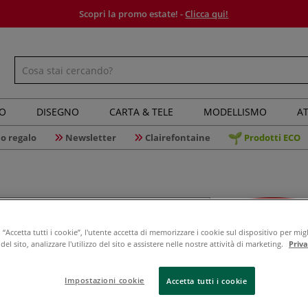
Scopri la promo estate! -
Clicca qui!
IO
DISEGNO
CARTA & TELE
MODELLISMO
AT
o regalo
Newsletter
Clairefontaine
Prodotti ECO
“Accetta tutti i cookie”, l'utente accetta di memorizzare i cookie sul dispositivo per migl
Derwent -
el sito, analizzare l'utilizzo del sito e assistere nelle nostre attività di marketing.
Priv
Impostazioni cookie
Accetta tutti i cookie
Le DERWENT Blend
matita colorata.