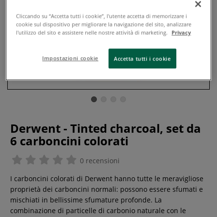
Cliccando su “Accetta tutti i cookie”, l'utente accetta di memorizzare i
cookie sul dispositivo per migliorare la navigazione del sito, analizzare
l'utilizzo del sito e assistere nelle nostre attività di marketing.
Privacy
Impostazioni cookie
Accetta tutti i cookie
Derwent - Tinted charcoal, set da
6 carboncini colorati
0 recensioni
I carboncini colorati di Derwent hanno tutte le meravigliose
proprietà dei carboncini normali: possono essere sfumati e
mischiati in bellissime sfumature profonde. La
combinazione di particelle di carbonio naturale con le