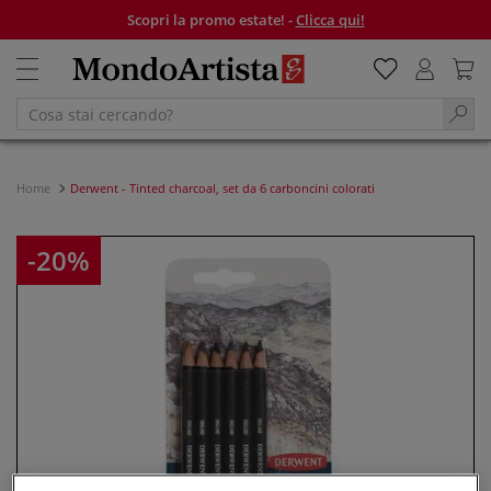
Scopri la promo estate! -
Clicca qui!
Home
Derwent - Tinted charcoal, set da 6 carboncini colorati
-20%