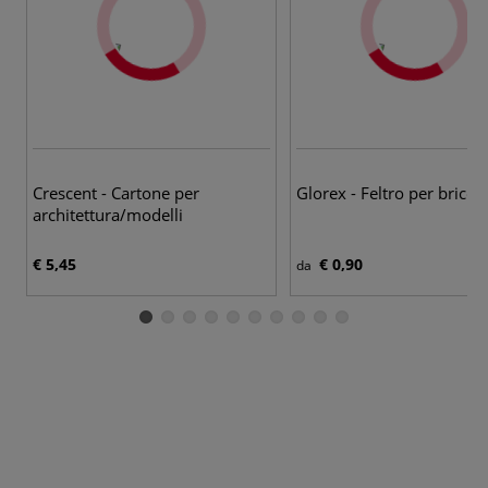
26
Crescent - Cartone per
Glorex - Feltro per bricol
architettura/modelli
€ 5,45
€ 0,90
da