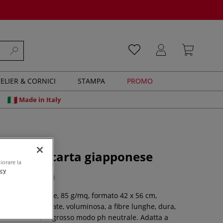
ELIER & CORNICI
STAMPA
PROMO
Made in Italy
 Masashi carta giapponese
iorare la
acy
0 recensioni
rficie ruvida fine, 85 g/mq, formato 42 x 56 cm,
bre naturali pregiate, voluminosa, a fibre lunghe, dura,
nvecchiamento, in grosso modo ph neutrale. Adatta a