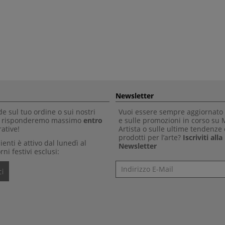
Newsletter
 sul tuo ordine o sui nostri
Vuoi essere sempre aggiornato 
Ti risponderemo massimo
entro
e sulle promozioni in corso su
ative!
Artista o sulle ultime tendenze 
prodotti per l’arte?
Iscriviti all
clienti è attivo dal lunedì al
Newsletter
rni festivi esclusi:
Newsletter
i