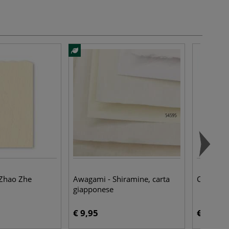
 Zhao Zhe
Awagami - Shiramine, carta
Carta Ok
giapponese
€ 9,95
€ 1,15