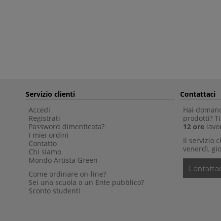
Servizio clienti
Contattaci
Accedi
Hai domande
Registrati
prodotti? 
Password dimenticata?
12 ore
lavor
I miei ordini
Il servizio 
Contatto
venerdì, gio
Chi siamo
Mondo Artista Green
Contattac
Come ordinare on-line?
Sei una scuola o un Ente pubblico?
Sconto studenti