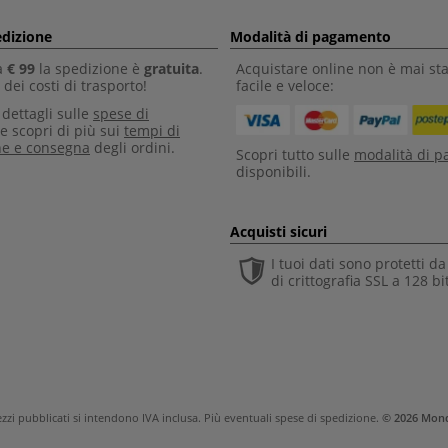
edizione
Modalità di pagamento
a
€ 99
la spedizione è
gratuita
.
Acquistare online non è mai sta
dei costi di trasporto!
facile e veloce:
i dettagli sulle
spese di
e scopri di più sui
tempi di
ne e consegna
degli ordini.
Scopri tutto sulle
modalità di 
disponibili.
Acquisti sicuri
I tuoi dati sono protetti d
di crittografia SSL a 128 bi
rezzi pubblicati si intendono IVA inclusa. Più eventuali
spese di spedizione
.
© 2026 Mond