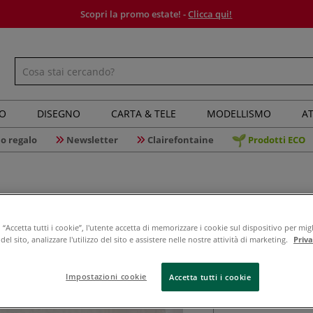
Scopri la promo estate! -
Clicca qui!
IO
DISEGNO
CARTA & TELE
MODELLISMO
AT
o regalo
Newsletter
Clairefontaine
Prodotti ECO
Dosabiki
“Accetta tutti i cookie”, l'utente accetta di memorizzare i cookie sul dispositivo per migl
el sito, analizzare l'utilizzo del sito e assistere nelle nostre attività di marketing.
Priv
Bianco puro, supe
Impostazioni cookie
Accetta tutti i cookie
artigianale di fi
resistente all'i