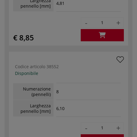
Larghezza
4,81
pennello [mm]
-
+
€ 8,85
Codice articolo
38552
Disponibile
Numerazione
8
(pennelli)
Larghezza
6,10
pennello [mm]
-
+