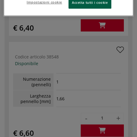
Impostazioni cookie
Accetta tutti i cookie
-
+
€ 6,40
Codice articolo
38548
Disponibile
Numerazione
1
(pennelli)
Larghezza
1,66
pennello [mm]
-
+
€ 6,60