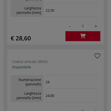
Larghezza
22,30
pennello [mm]
-
+
€ 28,60
Codice articolo
38563
Disponibile
Numerazione
24
(pennelli)
Larghezza
24,00
pennello [mm]