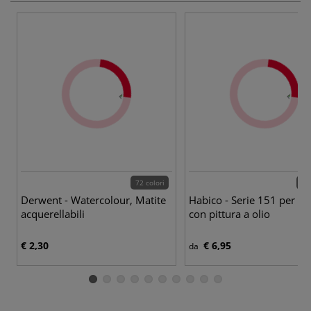
72 colori
4 p
Derwent - Watercolour, Matite
Habico - Serie 151 per ve
acquerellabili
con pittura a olio
€ 2,30
€ 6,95
da