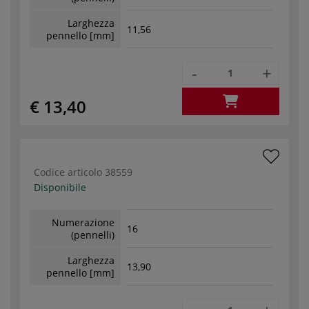
Larghezza
11,56
pennello [mm]
-
+
€ 13,40
Codice articolo
38559
Disponibile
Numerazione
16
(pennelli)
Larghezza
13,90
pennello [mm]