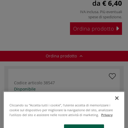
da
€ 6,40
IVA inclusa. Più eventuali
spese di spedizione
.
Ordina prodotto
Ordina prodotto
Codice articolo
38547
Disponibile
Numerazione
Cliccando su “Accetta tutti i cookie”, l'utente accetta di memorizzare i
0
(pennelli)
cookie sul dispositivo per migliorare la navigazione del sito, analizzare
l'utilizzo del sito e assistere nelle nostre attività di marketing.
Privacy
Larghezza
1,10
pennello [mm]