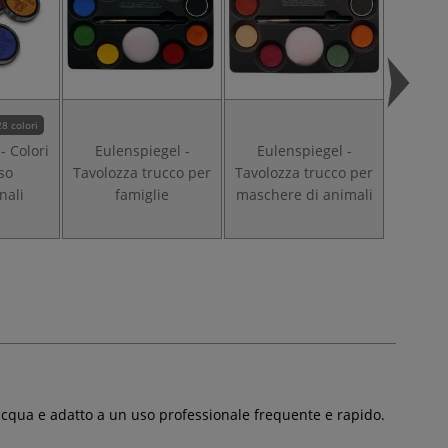
28 colori
- Colori
Eulenspiegel -
Eulenspiegel -
Eule
iso
Tavolozza trucco per
Tavolozza trucco per
Tavol
nali
famiglie
maschere di animali
profe
acqua e adatto a un uso professionale frequente e rapido.