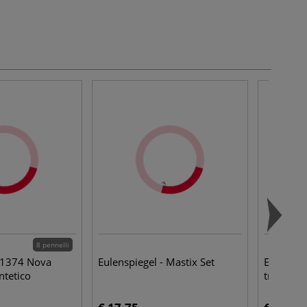
8 pennelli
e 1374 Nova
Eulenspiegel - Mastix Set
Eulenspie
ntetico
trucco pr