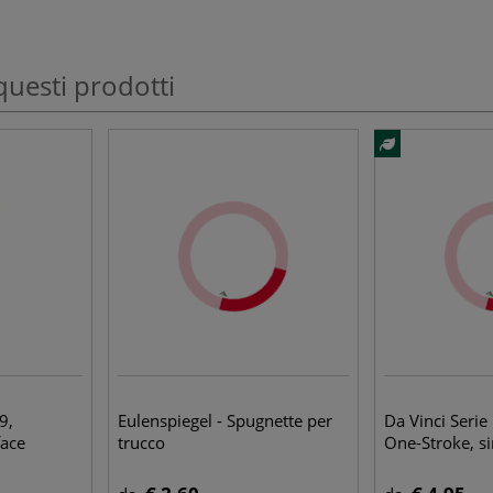
questi prodotti
9,
Eulenspiegel - Spugnette per
Da Vinci Seri
face
trucco
One-Stroke, si