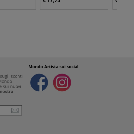
€ 17,75
€ 47,85
Mondo Artista sui social
sugli sconti
 Mondo
e sui nuovi
a nostra