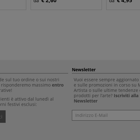
€ 2,60
€ 4,95
da
da
Newsletter
 sul tuo ordine o sui nostri
Vuoi essere sempre aggiornato 
Ti risponderemo massimo
entro
e sulle promozioni in corso su
ative!
Artista o sulle ultime tendenze 
prodotti per l’arte?
Iscriviti all
clienti è attivo dal lunedì al
Newsletter
rni festivi esclusi:
Newsletter
i