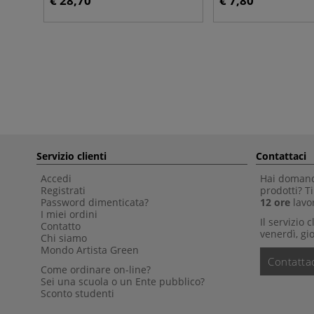
€ 28,70
€ 7,80
Servizio clienti
Contattaci
Accedi
Hai domande
Registrati
prodotti? 
Password dimenticata?
12 ore
lavor
I miei ordini
Il servizio 
Contatto
venerdì, gio
Chi siamo
Mondo Artista Green
Contattac
Come ordinare on-line?
Sei una scuola o un Ente pubblico?
Sconto studenti