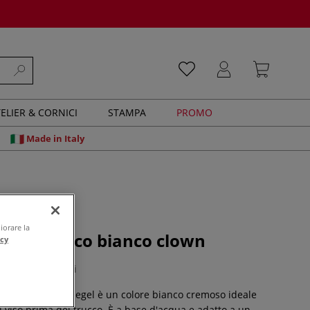
ELIER & CORNICI
STAMPA
PROMO
Made in Italy
iorare la
gel - Trucco bianco clown
acy
0 recensioni
 clown di Eulenspiegel è un colore bianco cremoso ideale
 viso prima del trucco. È a base d'acqua e adatto a un