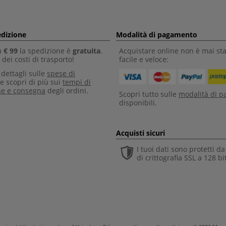
edizione
Modalità di pagamento
a
€ 99
la spedizione è
gratuita
.
Acquistare online non è mai sta
dei costi di trasporto!
facile e veloce:
i dettagli sulle
spese di
e scopri di più sui
tempi di
ne e consegna
degli ordini.
Scopri tutto sulle
modalità di 
disponibili.
Acquisti sicuri
I tuoi dati sono protetti d
di crittografia SSL a 128 bi