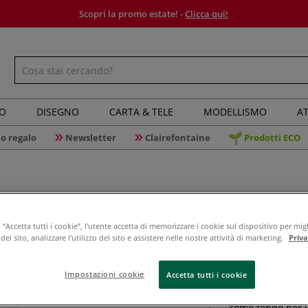
Scopri la promo estate! -
Clicca qui!
IO
DISEGNO
CARTA & TELE
MODELLISMO
AT
o regalo
Newsletter
Clairefontaine
Prodotti ECO
“Accetta tutti i cookie”, l'utente accetta di memorizzare i cookie sul dispositivo per migl
Eulenspie
el sito, analizzare l'utilizzo del sito e assistere nelle nostre attività di marketing.
Priv
Impostazioni cookie
Accetta tutti i cookie
Il colore bianco
come fondo per il