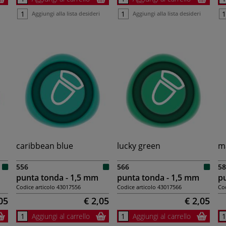
Aggiungi alla lista desideri
Aggiungi alla lista desideri
caribbean blue
lucky green
m
556
566
58
punta tonda - 1,5 mm
punta tonda - 1,5 mm
pu
Codice articolo
43017556
Codice articolo
43017566
Cod
05
€ 2,05
€ 2,05
Aggiungi al carrello
Aggiungi al carrello