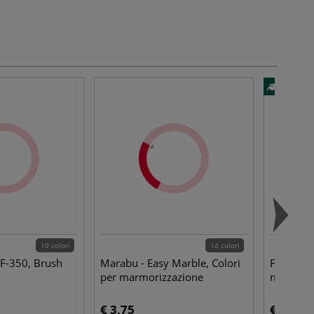
10 colori
14 colori
CF-350, Brush
Marabu - Easy Marble, Colori
Faber-Ca
per marmorizzazione
matita di
€ 3,75
€ 2,30