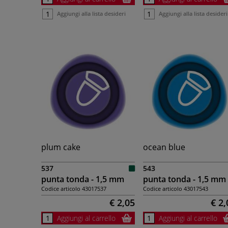
Aggiungi alla lista desideri
Aggiungi alla lista desideri
plum cake
ocean blue
537
543
punta tonda - 1,5 mm
punta tonda - 1,5 mm
Codice articolo
43017537
Codice articolo
43017543
€ 2,05
€ 2,
Aggiungi al carrello
Aggiungi al carrello