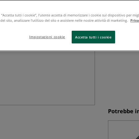
Il Creative Mark
pennarello versati
punta in fibra ar
“Accetta tutti i cookie”, l'utente accetta di memorizzare i cookie sul dispositivo per migl
el sito, analizzare l'utilizzo del sito e assistere nelle nostre attività di marketing.
Priv
particolarmente ad
Leggi tutto
Impostazioni cookie
Accetta tutti i cookie
Potrebbe i