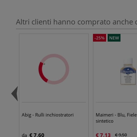
Altri clienti hanno comprato anche 
-25%
NEW
Abig - Rulli inchiostratori
Maimeri - Blu, Fiele
sintetico
€ 7,60
€ 7,13
€ 9,50
da