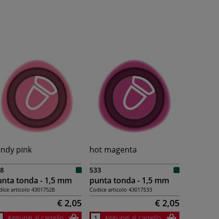
ndy pink
hot magenta
8
533
nta tonda - 1,5 mm
punta tonda - 1,5 mm
ice articolo
43017528
Codice articolo
43017533
€ 2,05
€ 2,05
Aggiungi al carrello
Aggiungi al carrello