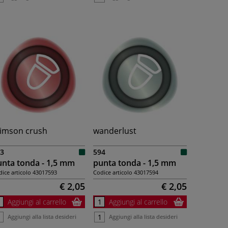
rimson crush
wanderlust
3
594
nta tonda - 1,5 mm
punta tonda - 1,5 mm
ice articolo
43017593
Codice articolo
43017594
€ 2,05
€ 2,05
Aggiungi al carrello
Aggiungi al carrello
Aggiungi alla lista desideri
Aggiungi alla lista desideri