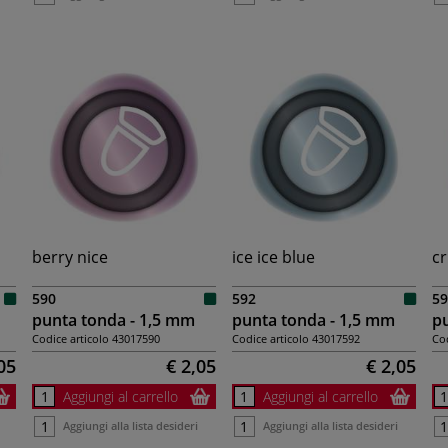
berry nice
ice ice blue
c
590
592
59
punta tonda - 1,5 mm
punta tonda - 1,5 mm
pu
Codice articolo
43017590
Codice articolo
43017592
Cod
05
€ 2,05
€ 2,05
Aggiungi al carrello
Aggiungi al carrello
Aggiungi alla lista desideri
Aggiungi alla lista desideri