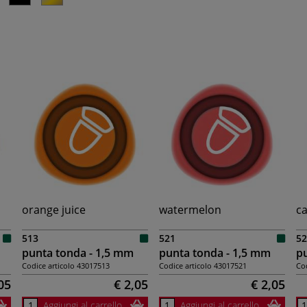
orange juice
watermelon
ca
513
521
52
punta tonda - 1,5 mm
punta tonda - 1,5 mm
pu
Codice articolo
43017513
Codice articolo
43017521
Cod
05
€ 2,05
€ 2,05
Aggiungi al carrello
Aggiungi al carrello