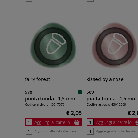
fairy forest
kissed by a rose
578
589
punta tonda - 1,5 mm
punta tonda - 1,5 mm
Codice articolo
43017578
Codice articolo
43017589
€ 2,05
€ 2,
Aggiungi al carrello
Aggiungi al carrello
Aggiungi alla lista desideri
Aggiungi alla lista desideri