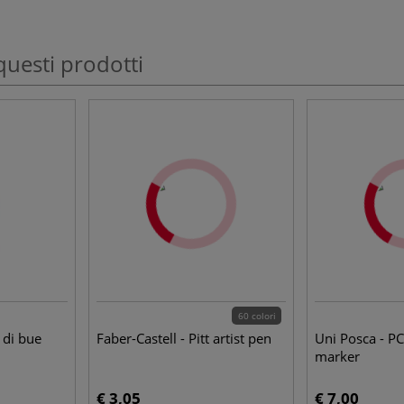
questi prodotti
60 colori
 di bue
Faber-Castell - Pitt artist pen
Uni Posca - P
marker
€ 3,05
€ 7,00