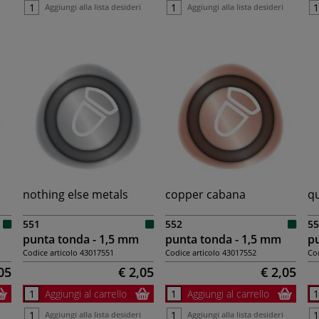
Aggiungi alla lista desideri
Aggiungi alla lista desideri
nothing else metals
copper cabana
qu
551
552
55
punta tonda - 1,5 mm
punta tonda - 1,5 mm
pu
Codice articolo
43017551
Codice articolo
43017552
Cod
05
€ 2,05
€ 2,05
Aggiungi al carrello
Aggiungi al carrello
Aggiungi alla lista desideri
Aggiungi alla lista desideri