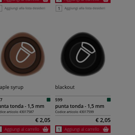
Aggiungi alla lista desideri
Aggiungi alla lista desideri
aple syrup
blackout
7
599
nta tonda - 1,5 mm
punta tonda - 1,5 mm
ice articolo
43017587
Codice articolo
43017599
€ 2,05
€ 2,05
Aggiungi al carrello
Aggiungi al carrello