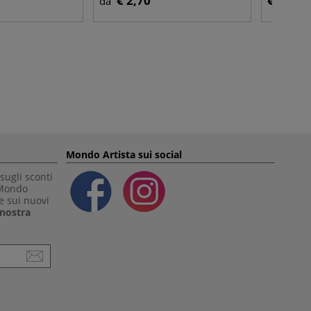
€ 2,70
€ 4,50
da
Mondo Artista sui social
sugli sconti
 Mondo
e sui nuovi
a nostra