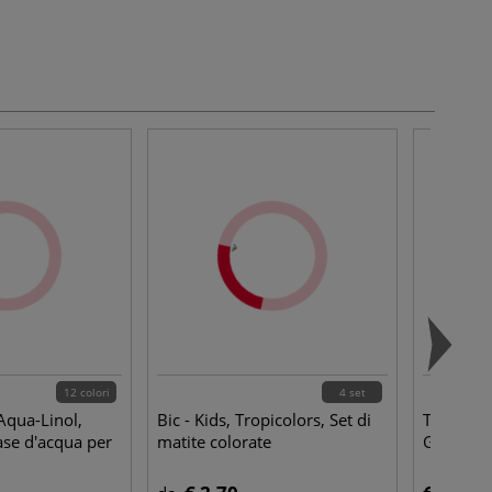
12 colori
4 set
Aqua-Linol,
Bic - Kids, Tropicolors, Set di
Tombow 
ase d'acqua per
matite colorate
Gomma di