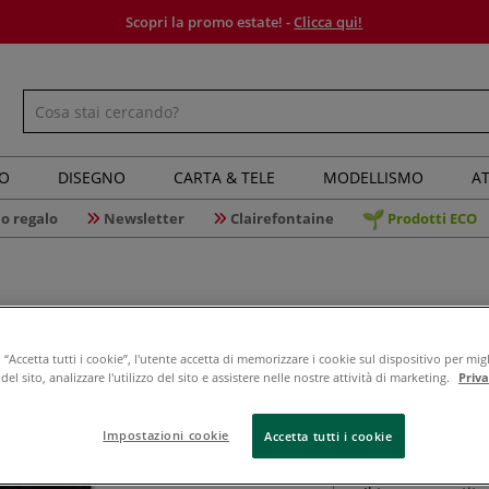
Scopri la promo estate! -
Clicca qui!
IO
DISEGNO
CARTA & TELE
MODELLISMO
AT
o regalo
Newsletter
Clairefontaine
Prodotti ECO
“Accetta tutti i cookie”, l'utente accetta di memorizzare i cookie sul dispositivo per migl
Faber-Cas
el sito, analizzare l'utilizzo del sito e assistere nelle nostre attività di marketing.
Priv
serbatoio
Impostazioni cookie
Accetta tutti i cookie