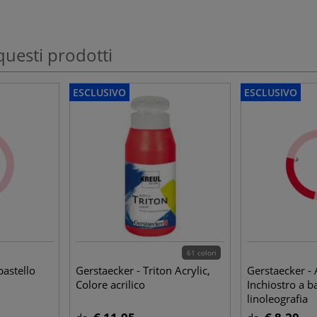
questi prodotti
ESCLUSIVO
ESCLUSIVO
61 colori
pastello
Gerstaecker - Triton Acrylic,
Gerstaecker - 
Colore acrilico
Inchiostro a b
linoleografia