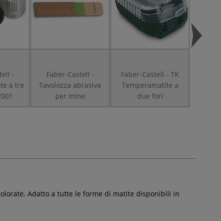
ell -
Faber-Castell -
Faber-Castell - TK
Fabe
e a tre
Tavolozza abrasiva
Temperamatite a
Dessin
 2001
per mine
due fori
es
orate. Adatto a tutte le forme di matite disponibili in