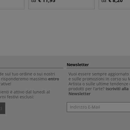
€ 11,95
€ 8,20
da
da
Newsletter
 sul tuo ordine o sui nostri
Vuoi essere sempre aggiornato 
Ti risponderemo massimo
entro
e sulle promozioni in corso su
ative!
Artista o sulle ultime tendenze 
prodotti per l’arte?
Iscriviti all
clienti è attivo dal lunedì al
Newsletter
rni festivi esclusi:
Newsletter
i