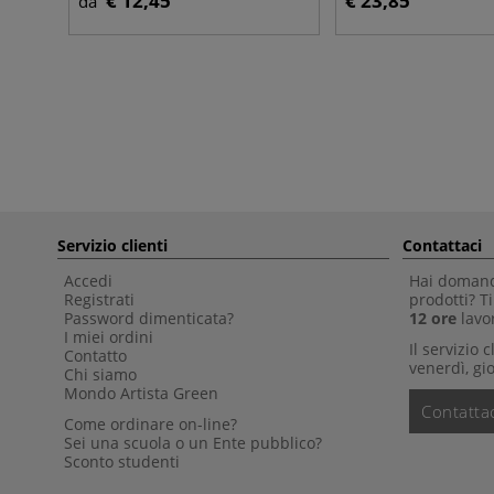
€ 12,45
€ 23,85
da
Servizio clienti
Contattaci
Accedi
Hai domande
Registrati
prodotti? 
Password dimenticata?
12 ore
lavor
I miei ordini
Il servizio 
Contatto
venerdì, gio
Chi siamo
Mondo Artista Green
Contattac
Come ordinare on-line?
Sei una scuola o un Ente pubblico?
Sconto studenti