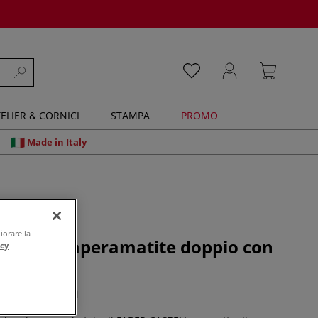
ELIER & CORNICI
STAMPA
PROMO
Made in Italy
iorare la
tell - Temperamatite doppio con
acy
0 recensioni