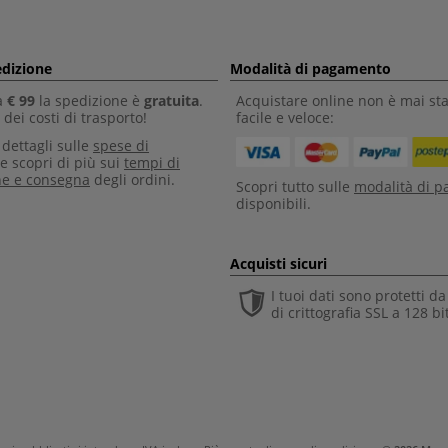
edizione
Modalità di pagamento
a
€ 99
la spedizione è
gratuita
.
Acquistare online non è mai sta
dei costi di trasporto!
facile e veloce:
i dettagli sulle
spese di
e scopri di più sui
tempi di
ne e consegna
degli ordini.
Scopri tutto sulle
modalità di 
disponibili.
Acquisti sicuri
I tuoi dati sono protetti d
di crittografia SSL a 128 bi