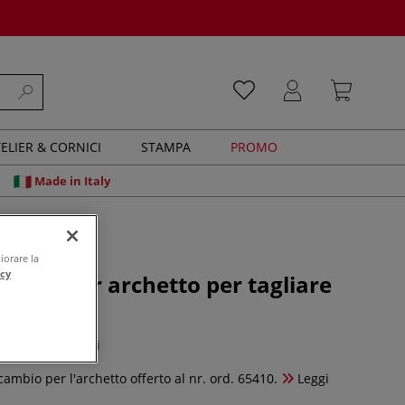
ELIER & CORNICI
STAMPA
PROMO
Made in Italy
iorare la
acy
icambio per archetto per tagliare
0 recensioni
ricambio per l'archetto offerto al nr. ord. 65410.
Leggi