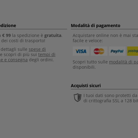
edizione
Modalità di pagamento
a
€ 99
la spedizione è
gratuita
.
Acquistare online non è mai sta
dei costi di trasporto!
facile e veloce:
i dettagli sulle
spese di
e scopri di più sui
tempi di
ne e consegna
degli ordini.
Scopri tutto sulle
modalità di 
disponibili.
Acquisti sicuri
I tuoi dati sono protetti d
di crittografia SSL a 128 bi