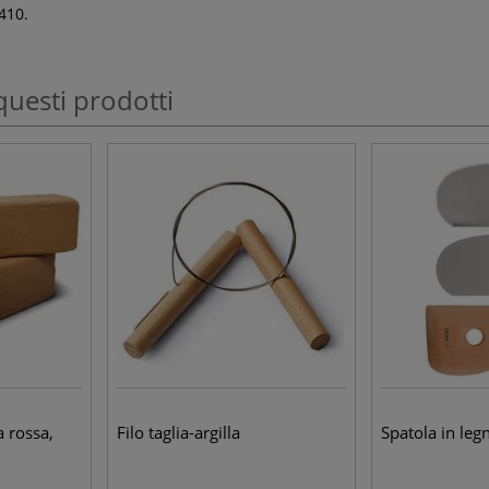
5410.
questi prodotti
a rossa,
Filo taglia-argilla
Spatola in leg