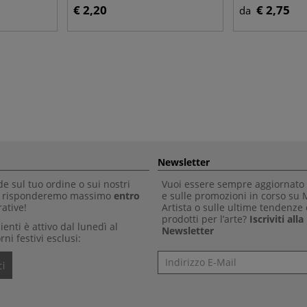
€ 2,20
€ 2,75
da
Newsletter
 sul tuo ordine o sui nostri
Vuoi essere sempre aggiornato 
Ti risponderemo massimo
entro
e sulle promozioni in corso su
ative!
Artista o sulle ultime tendenze 
prodotti per l’arte?
Iscriviti all
clienti è attivo dal lunedì al
Newsletter
rni festivi esclusi:
Newsletter
i