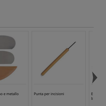
no e metallo
Punta per incisioni
Botz - Fl
liquido