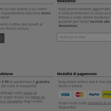
Newsletter
 sul tuo ordine o sui nostri
Vuoi essere sempre aggiornato 
Ti risponderemo massimo
entro
e sulle promozioni in corso su
ative!
Artista o sulle ultime tendenze 
prodotti per l’arte?
Iscriviti all
clienti è attivo dal lunedì al
Newsletter
rni festivi esclusi:
Newsletter
i
edizione
Modalità di pagamento
a
€ 99
la spedizione è
gratuita
.
Acquistare online non è mai sta
dei costi di trasporto!
facile e veloce:
i dettagli sulle
spese di
e scopri di più sui
tempi di
ne e consegna
degli ordini.
Scopri tutto sulle
modalità di 
disponibili.