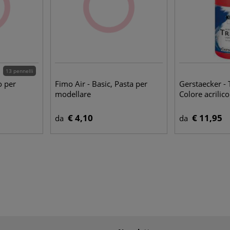
13 pennelli
o per
Fimo Air - Basic, Pasta per
Gerstaecker - T
modellare
Colore acrilico
€ 4,10
€ 11,95
da
da