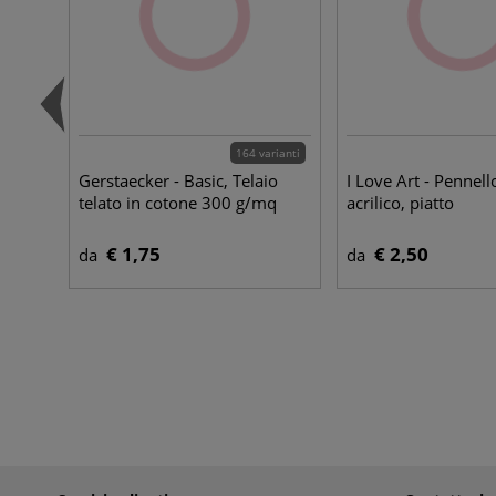
164 varianti
Gerstaecker - Basic, Telaio
I Love Art - Pennell
telato in cotone 300 g/mq
acrilico, piatto
€ 1,75
€ 2,50
da
da