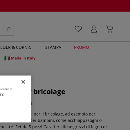
ELIER & CORNICI
STAMPA
PROMO
Made in Italy
legno per bricolage
iorare la
acy
0 recensioni
egno sono ideali per il bricolage, ad esempio per
ti personalizzati per bambini, come acchiappasogni o
inestre. Set da 5 pezzi.Caratteristiche:grezzi di legno di