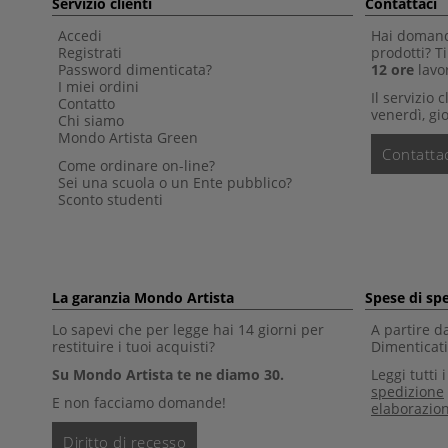
Servizio clienti
Contattaci
Accedi
Hai domande
Registrati
prodotti? 
Password dimenticata?
12 ore
lavor
I miei ordini
Il servizio 
Contatto
venerdì, gio
Chi siamo
Mondo Artista Green
Contattac
Come ordinare on-line?
Sei una scuola o un Ente pubblico?
Sconto studenti
La garanzia Mondo Artista
Spese di sp
Lo sapevi che per legge hai 14 giorni per
A partire d
restituire i tuoi acquisti?
Dimenticati 
Su Mondo Artista te ne diamo 30.
Leggi tutti 
spedizione
E non facciamo domande!
elaborazio
Diritto di recesso