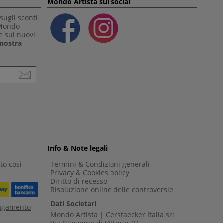
Mondo Artista sui social
sugli sconti
 Mondo
e sui nuovi
a nostra
Info & Note legali
to così
Termini & Condizioni generali
Privacy & Cookies policy
Diritto di recesso
Risoluzione online delle controversie
Dati Societari
pagamento
Mondo Artista | Gerstaecker Italia srl
Via Giuseppe di Vittorio, 21