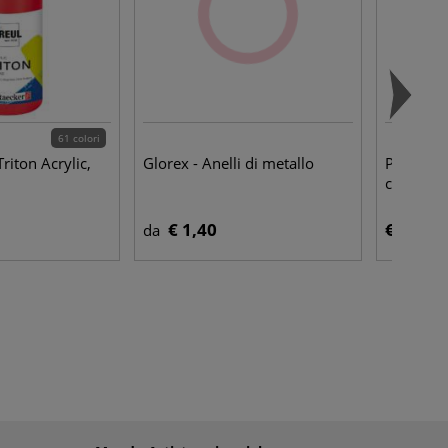
61 colori
riton Acrylic,
Glorex - Anelli di metallo
Powertex
con asta 
€ 1,40
€ 9,10
da