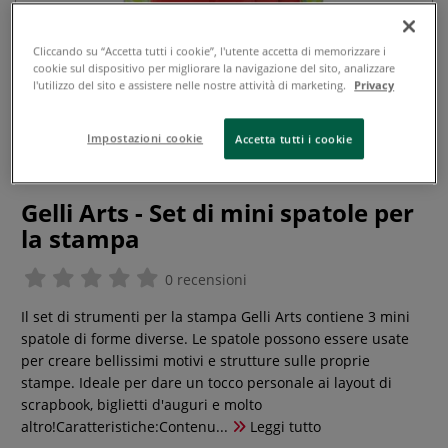
Cliccando su “Accetta tutti i cookie”, l'utente accetta di memorizzare i
cookie sul dispositivo per migliorare la navigazione del sito, analizzare
l'utilizzo del sito e assistere nelle nostre attività di marketing.
Privacy
Impostazioni cookie
Accetta tutti i cookie
Gelli Arts - Set di mini spatole per
la stampa
0 recensioni
Il set di strumenti per la stampa Gelli Arts contiene 3 mini
spatole di forme diverse. Le spatole possono essere usate
per creare bellissimi motivi e strutture sulle proprie
stampe. Ideale per dare un tocco personale ai layout di
scrapbook, biglietti d'auguri e molto
altro!Caratteristiche:Contenu...
Leggi tutto