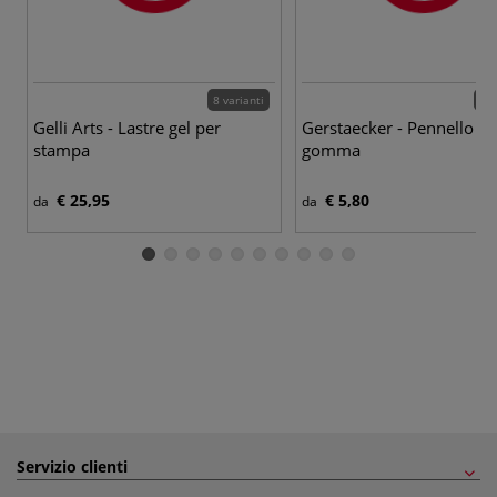
8 varianti
6 p
Gelli Arts - Lastre gel per
Gerstaecker - Pennello in
stampa
gomma
€ 25,95
€ 5,80
da
da
Servizio clienti