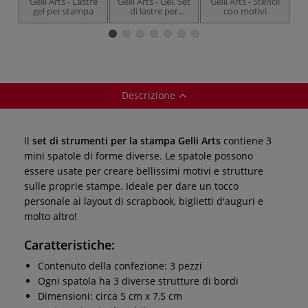
Gelli Arts - Lastre
Gelli Arts - Gel, Set
Gelli Arts - Stencil
G
gel per stampa
di lastre per
con motivi
stampa
Descrizione
Il
set di strumenti per la stampa Gelli Arts
contiene 3
mini spatole di forme diverse. Le spatole possono
essere usate per creare bellissimi motivi e strutture
sulle proprie stampe. Ideale per dare un tocco
personale ai layout di scrapbook, biglietti d'auguri e
molto altro!
Caratteristiche:
Contenuto della confezione: 3 pezzi
Ogni spatola ha 3 diverse strutture di bordi
Dimensioni: circa 5 cm x 7,5 cm