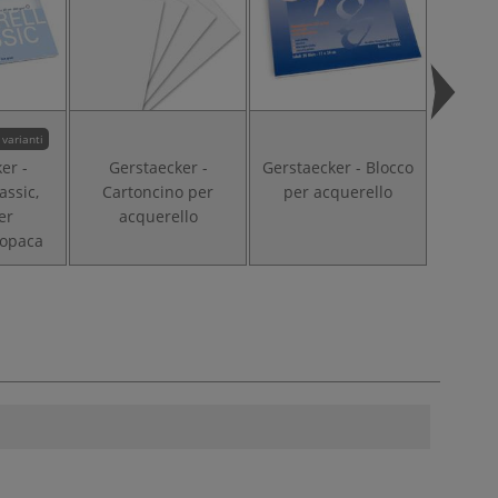
 varianti
er -
Gerstaecker -
Gerstaecker - Blocco
Gerstae
assic,
Cartoncino per
per acquerello
Cart
er
acquerello
acqu
 opaca
pi