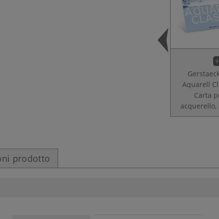
9
Gerstaeck
Aquarell Cl
Carta p
acquerello,
ni prodotto