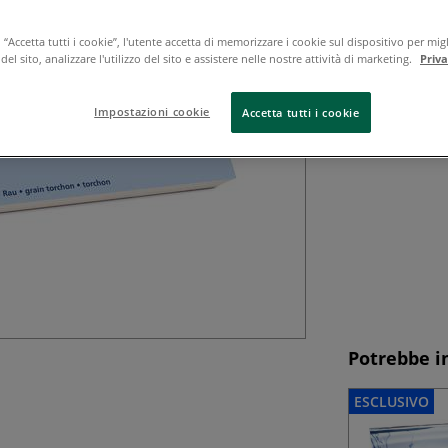
La carta per acq
“Accetta tutti i cookie”, l'utente accetta di memorizzare i cookie sul dispositivo per migl
GERSTAECKER seco
el sito, analizzare l'utilizzo del sito e assistere nelle nostre attività di marketing.
Priv
artisti.Caratteri
cellulosa di alta
Impostazioni cookie
Accetta tutti i cookie
sbianca...
Legg
Potrebbe i
ESCLUSIVO