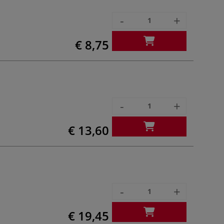
-
+
€ 8,75
-
+
€ 13,60
-
+
€ 19,45