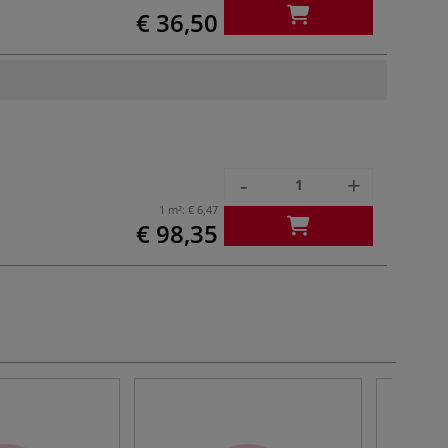
€ 36,50
-
+
1 m²:
€ 6,47
€ 98,35