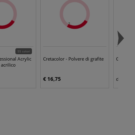
55 colori
essional Acrylic
Cretacolor - Polvere di grafite
Golden - 
 acrilico
€ 16,75
€ 11
da