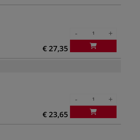
-
+
€ 27,35
-
+
€ 23,65