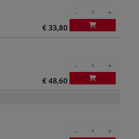
-
+
€ 33,80
-
+
€ 48,60
-
+