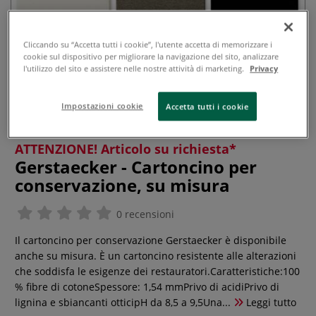
Cliccando su “Accetta tutti i cookie”, l'utente accetta di memorizzare i
cookie sul dispositivo per migliorare la navigazione del sito, analizzare
l'utilizzo del sito e assistere nelle nostre attività di marketing.
Privacy
Impostazioni cookie
Accetta tutti i cookie
ATTENZIONE! Articolo su richiesta*
Gerstaecker - Cartoncino per
conservazione, su misura
0 recensioni
Il cartoncino per conservazione Gerstaecker è disponibile
anche su misura. È un cartoncino resistente alle alterazioni
che soddisfa le esigenze dei restauratori.Caratteristiche:100
% fibre di cotoneSpessore: 1,54 mmPrivo di acidiPrivo di
lignina e sbiancanti otticipH da 8,5 a 9,5Una...
Leggi tutto