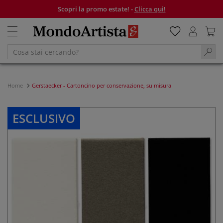
Scopri la promo estate! -
Clicca qui!
Home
Gerstaecker - Cartoncino per conservazione, su misura
ESCLUSIVO