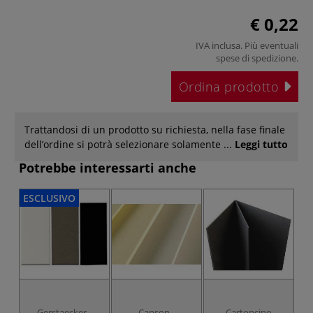
€ 0,22
IVA inclusa. Più eventuali
spese di spedizione
.
Ordina prodotto
Trattandosi di un prodotto su richiesta, nella fase finale
dell’ordine si potrà selezionare solamente ...
Leggi tutto
Potrebbe interessarti anche
ESCLUSIVO
Gerstaecker -
Canson -
Cartoncino