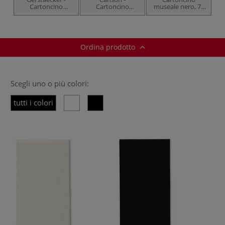
Cartoncino
Cartoncino
museale nero, 70
museale
museale
x 100 cm
Ordina prodotto
Scegli uno o più colori:
tutti i colori