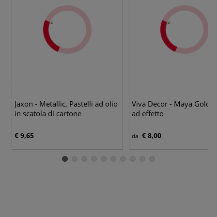
25
Jaxon - Metallic, Pastelli ad olio
Viva Decor - Maya Gold, C
in scatola di cartone
ad effetto
€ 9,65
€ 8,00
da