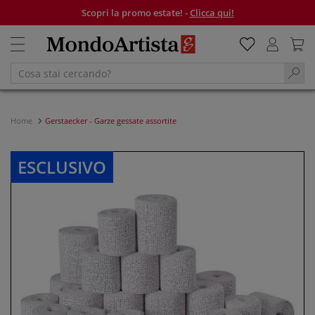
Scopri la promo estate! -
Clicca qui!
Home
Gerstaecker - Garze gessate assortite
ESCLUSIVO