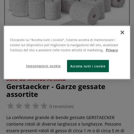
Cliccando su “Accetta tutti i cookie”, l'utente accetta di memorizzare i
cookie sul dispositivo per migliorare la navigazione del sito, analizzare
l'utilizzo del sito e assistere nelle nostre attività di marketing.
Privacy
Impostazioni cookie
Accetta tutti i cookie
Solo da Mondo Artista
Gerstaecker - Garze gessate
assortite
0 recensioni
La confezione grande di bende gessate GERSTAECKER
contiene rotoli di diverse larghezze e lunghezze. Possono
essere presenti rotoli di gesso di circa 1 m o di circa 5 m di